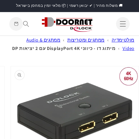
דילוג
🚚 משלוח מהיר | ✔ יבואן רשמי | 📦 מלאי זמין במחסן בישראל
לתוכן
עגלת
קניות
התחברות
מולטימדיה
›
ממתגים ומטריצות
›
ממתגים Audio &
Video
›
מיתוג דו - כיווני DisplayPort 4K עם 2 יציאות DP
דילוג
למידע
מוצר