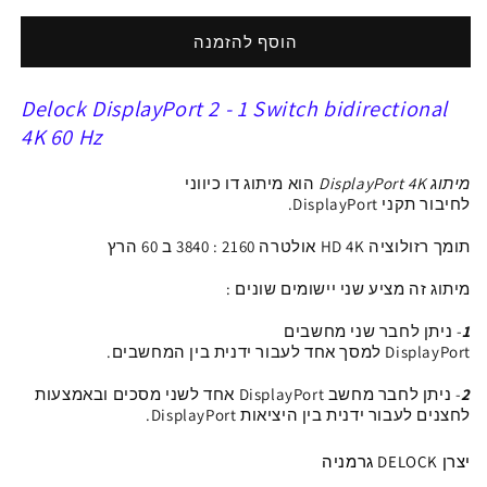
ל
ל
מיתוג
מיתוג
הוסף להזמנה
דו
דו
-
-
Delock DisplayPort 2 - 1 Switch bidirectional
כיווני
כיווני
DisplayPort
DisplayPort
4K 60 Hz
4K
4K
עם
עם
מיתוג DisplayPort 4K
הוא מיתוג דו כיווני
2
2
לחיבור
תקני
DisplayPort
.
יציאות
יציאות
תומך רזולוציה
HD 4K אולטרה 2160 : 3840 ב 60 הרץ
DP
DP
מיתוג זה מציע שני יישומים שונים :
1
- ניתן לחבר שני מחשבים
DisplayPort
למסך
אחד
לעבור
ידנית
בין ה
מחשבים
.
2
- ניתן לחבר מחשב
DisplayPort
אחד
לשני מסכים
ו
באמצעות
לחצנים
לעבור
ידנית
בין
היציאות DisplayPort
.
יצרן DELOCK גרמניה