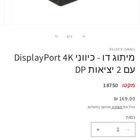
פתיחת
מדיה
1
מתוך
6
/
-2
במודל
DELOCK.ISRAEL
מיתוג דו - כיווני DisplayPort 4K
עם 2 יציאות DP
מקט:
18750
מחיר
169.00 ₪
רגיל
כולל מס
משלוח
מחושב בתשלום.
כמות
הפחתת
הגדלת
כמות
כמות