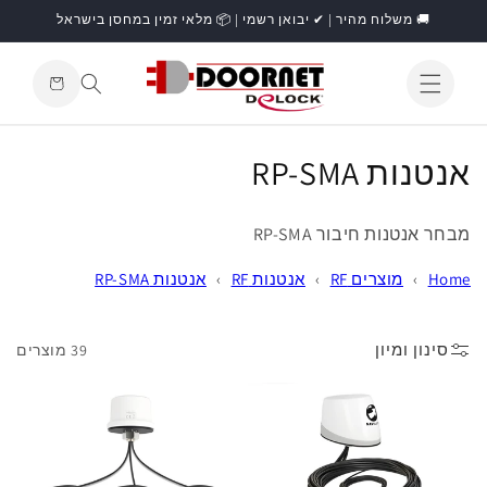
דילוג
🚚 משלוח מהיר | ✔ יבואן רשמי | 📦 מלאי זמין במחסן בישראל
לתוכן
עגלת
קניות
התחברות
ק
אנטנות RP-SMA
ו
מבחר אנטנות חיבור RP-SMA
ל
Home
›
מוצרים RF
›
אנטנות RF
›
אנטנות RP-SMA
ק
צ
סינון ומיון
39 מוצרים
י
ה
: