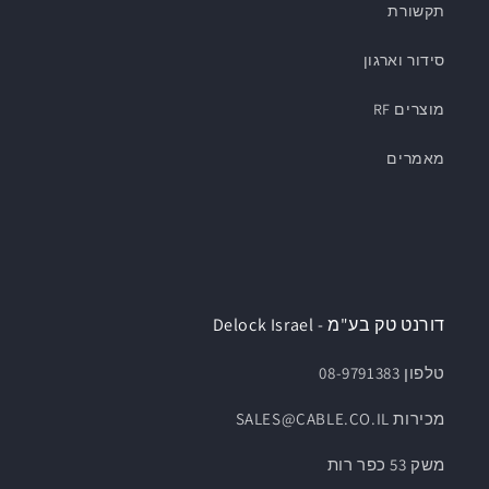
תקשורת
סידור וארגון
מוצרים RF
מאמרים
דורנט טק בע"מ - Delock Israel
טלפון 08-9791383
מכירות SALES@CABLE.CO.IL
משק 53 כפר רות