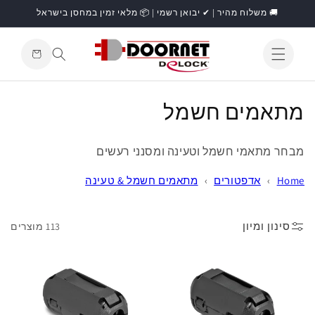
דילוג
🚚 משלוח מהיר | ✔ יבואן רשמי | 📦 מלאי זמין במחסן בישראל
לתוכן
עגלת
קניות
התחברות
ק
מתאמים חשמל
ו
מבחר מתאמי חשמל וטעינה ומסנני רעשים
ל
Home
›
אדפטורים
›
מתאמים חשמל & טעינה
ק
צ
סינון ומיון
113 מוצרים
י
ה
: