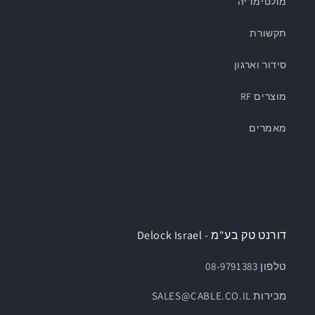
מולטימדיה
תקשורת
סידור וארגון
מוצרים RF
מאמרים
דורנט טק בע"מ - Delock Israel
טלפון 08-9791383
מכירות SALES@CABLE.CO.IL