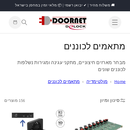
דילוג
🚚 משלוח מהיר | ✔ יבואן רשמי | 📦 מלאי זמין במחסן בישראל
לתוכן
עגלת
קניות
התחברות
ק
מתאמים לכוננים
ו
מבחר
מארזים חיצוניים,
מתקני עגינה ו
מגירות נשלפות
ל
לכוננים שונים
ק
Home
›
מולטימדיה
›
מתאמים לכוננים
צ
י
סינון ומיון
156 מוצרים
ה
: