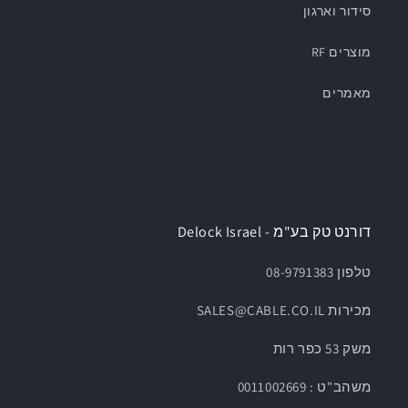
סידור וארגון
מוצרים RF
מאמרים
דורנט טק בע"מ - Delock Israel
טלפון 08-9791383
מכירות SALES@CABLE.CO.IL
משק 53 כפר רות
משהב"ט : 0011002669