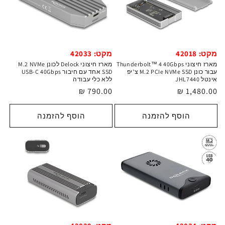
מקט: 42033
מקט: 42018
מארז חיצוני Delock לכונן M.2 NVMe
מארז חיצוני Thunderbolt™ 4 40Gbps
SSD אחד עם חיבור USB-C 40Gbps
עבור כונן M.2 PCIe NVMe SSD צ'יפ
ללא כלי עבודה
אינטל JHL7440
מחיר
790.00 ₪
מחיר
1,480.00 ₪
רגיל
רגיל
הוסף להזמנה
הוסף להזמנה