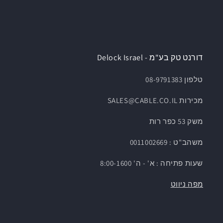
דורנט טק בע"מ - Delock Israel
טלפון 08-9791383
מכירות SALES@CABLE.CO.IL
משק 53 כפר רות
משהב"ט : 0011002669
שעות פתיחה : א' - ה' 8:00-1600
מפה ניווט