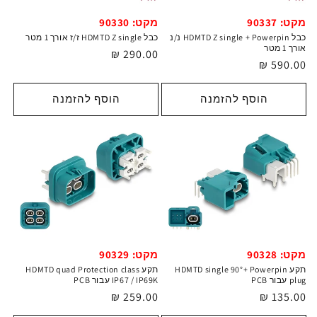
מקט: 90337
מקט: 90330
כבל HDMTD Z single + Powerpin נ/נ
כבל HDMTD Z single ז/ז אורך 1 מטר
אורך 1 מטר
מחיר
290.00 ₪
מחיר
590.00 ₪
רגיל
רגיל
הוסף להזמנה
הוסף להזמנה
מקט: 90328
מקט: 90329
תקע HDMTD single 90°+ Powerpin
תקע HDMTD quad Protection class
plug עבור PCB
IP67 / IP69K עבור PCB
מחיר
135.00 ₪
מחיר
259.00 ₪
רגיל
רגיל