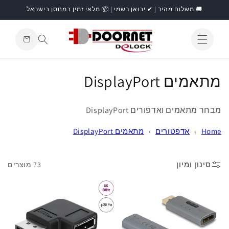
דילוג
🚚 משלוח מהיר | ✔ יבואן רשמי | 📦 מלאי זמין במחסן בישראל
לתוכן
עגלת
קניות
התחברות
ק
מתאמים DisplayPort
ו
מבחר
מתאמים ואדפורים
DisplayPort
ל
Home
›
אדפטורים
›
מתאמים DisplayPort
ק
צ
סינון ומיון
73 מוצרים
י
ה
: