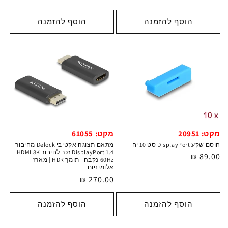
רגיל
רגיל
הוסף להזמנה
הוסף להזמנה
מקט: 20951
מקט: 61055
חוסם שקע DisplayPort סט 10 יח
מתאם תצוגה אקטיבי Delock מחיבור
DisplayPort 1.4 זכר לחיבור HDMI 8K
מחיר
89.00 ₪
60Hz נקבה | תומך HDR | מארז
רגיל
אלומיניום
מחיר
270.00 ₪
רגיל
הוסף להזמנה
הוסף להזמנה