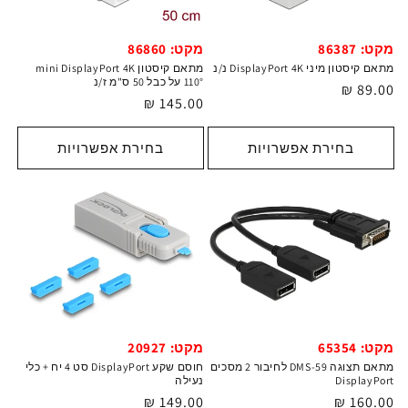
מקט: 86387
מקט: 86860
מתאם קיסטון מיני DisplayPort 4K נ/נ
מתאם קיסטון mini DisplayPort 4K
110° על כבל 50 ס"מ ז/נ
מחיר
89.00 ₪
מחיר
145.00 ₪
רגיל
רגיל
בחירת אפשרויות
בחירת אפשרויות
מקט: 65354
מקט: 20927
מתאם תצוגה DMS-59 לחיבור 2 מסכים
חוסם שקע DisplayPort סט 4 יח + כלי
DisplayPort
נעילה
מחיר
160.00 ₪
מחיר
149.00 ₪