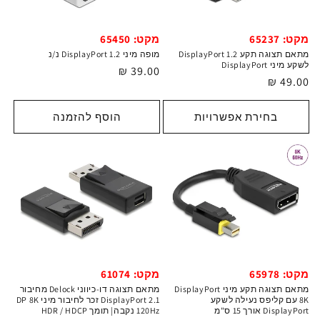
מקט: 65237
מקט: 65450
מתאם תצוגה תקע DisplayPort 1.2
מופה מיני DisplayPort 1.2 נ/נ
לשקע מיני DisplayPort
מחיר
39.00 ₪
מחיר
49.00 ₪
רגיל
רגיל
בחירת אפשרויות
הוסף להזמנה
מקט: 61074
מקט: 65978
מתאם תצוגה דו-כיווני Delock מחיבור
מתאם תצוגה תקע מיני DisplayPort
DisplayPort 2.1 זכר לחיבור מיני DP 8K
8K עם קליפס נעילה לשקע
120Hz נקבה| תומך HDR / HDCP
DisplayPort אורך 15 ס"מ