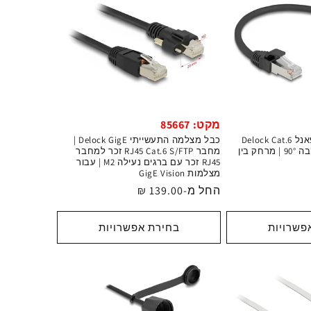
מקט: 85667
כבל רשת מסוכך לפאנל Delock Cat.6
כבל מצלמה התעשייתי Delock GigE |
RJ45 F/UTP זכר לנקבה 90° | מרחק בין
מחבר RJ45 Cat.6 S/FTP זכר למחבר
RJ45 זכר עם ברגים נעילה M2 | עבור
מצלמות GigE Vision
מחיר
החל מ-139.00 ₪
רגיל
פשרויות
בחירת אפשרויות