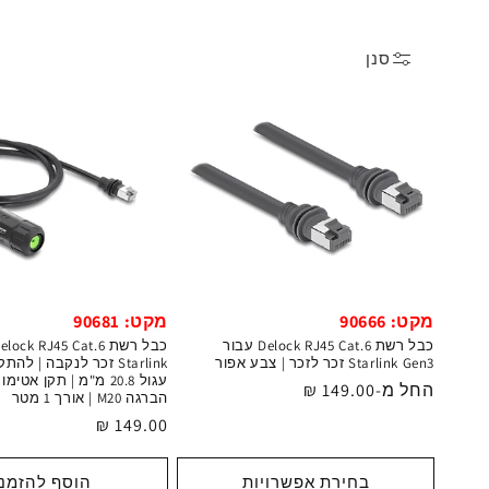
צ
סנן
י
ה
:
מקט: 90666
מקט: 90681
כבל רשת Delock RJ45 Cat.6 עבור
Starlink Gen3 זכר לזכר | צבע אפור
Starlink זכר לנקבה | ל
מחיר
החל מ-149.00 ₪
הברגה M20 | אורך 1 מטר
רגיל
מחיר
149.00 ₪
רגיל
בחירת אפשרויות
הוסף להזמנ