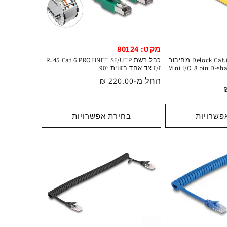
מקט: 80124
כבל רשת תעשייתי Delock Cat.6 מחיבור
כבל רשת RJ45 Cat.6 PROFINET SF/UTP
זכר לחיבור Mini I/O 8 pin D-shape
ז/ז צד אחד בזווית 90°
מחיר
החל מ-220.00 ₪
רגיל
פשרויות
בחירת אפשרויות