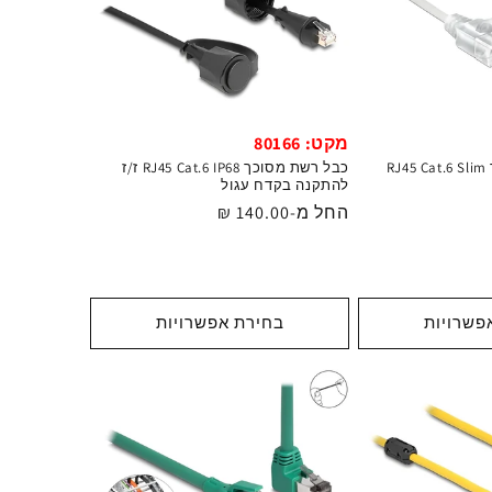
מקט: 80166
R
כבל רשת מסוכך RJ45 Cat.6 IP68 ז/ז
להתקנה בקדח עגול
מחיר
החל מ-140.00 ₪
רגיל
פשרויות
בחירת אפשרויות