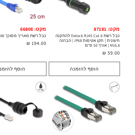
מקט: 87181
מקט: 66808
כבל רשת Delock RJ45 Cat.6 להתקנה
כבל רשת מאריך מסוכך Cat.6 IP68 ז/נ
חיצונית | תקן אטימות IP68 | הברגה
מחיר
194.00 ₪
M16.8 | אורך 50 ס"מ
רגיל
מחיר
59.00 ₪
רגיל
הוסף להזמנה
הוסף להזמנ