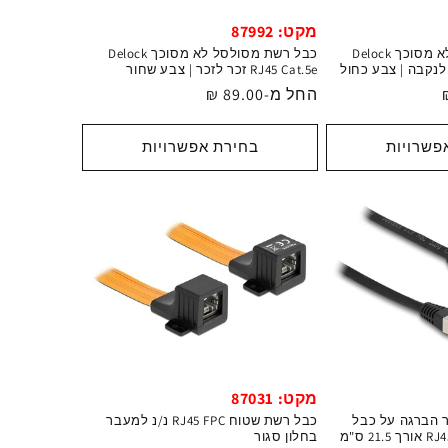
מקט: 87992
כבל רשת מסולסל לא מסוכך Delock
כבל רשת מסולסל לא מסוכך Delock
RJ45 Cat.5e זכר לזכר | צבע שחור
מחיר
החל מ-89.00 ₪
רגיל
פשרויות
בחירת אפשרויות
מקט: 87031
ר הברגה על כבל
כבל רשת שטוח RJ45 FPC נ/נ למעבר
בחלון סגור