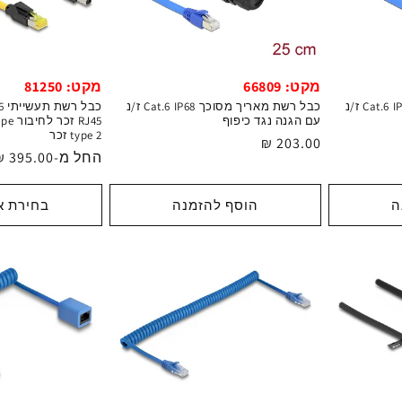
מקט: 81250
מקט: 66809
כבל רשת מאריך מסוכך Cat.6 IP68 ז/נ
RJ45 
עם הגנה נגד כיפוף
type 2 זכר
מחיר
203.00 ₪
מחיר
החל מ-395.00 ₪
רגיל
רגיל
ה
הוסף להזמנה
בחירת א