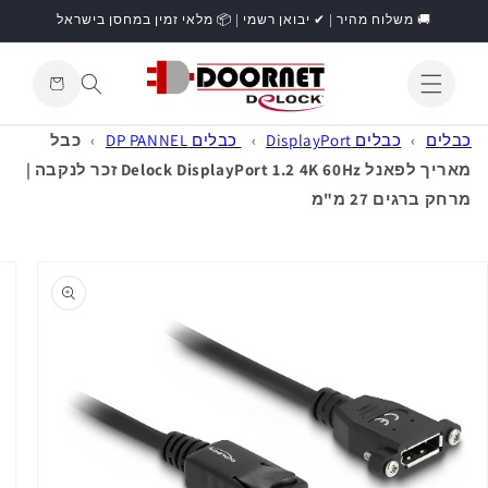
דילוג
🚚 משלוח מהיר | ✔ יבואן רשמי | 📦 מלאי זמין במחסן בישראל
לתוכן
עגלת
קניות
התחברות
כבלים
›
כבלים DisplayPort
›
כבלים DP PANNEL
›
כבל
מאריך לפאנל Delock DisplayPort 1.2 4K 60Hz זכר לנקבה |
מרחק ברגים 27 מ"מ
דילוג
למידע
מוצר