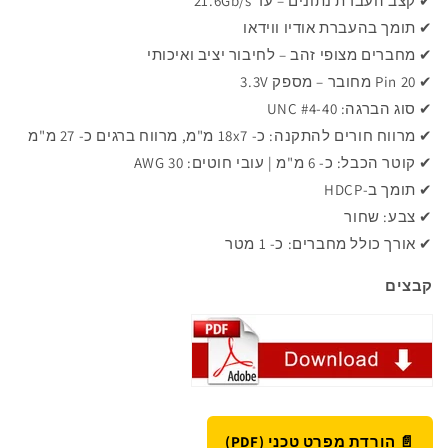
✔ קצב העברת נתונים – עד 21.6Gb/s
✔ תומך בהעברת אודיו ווידאו
✔ מחברים מצופי זהב – לחיבור יציב ואיכותי
✔ Pin 20 מחובר – מספק 3.3V
✔ סוג הברגה: #4-40 UNC
✔ מרווח חורים להתקנה: כ- 18x7 מ"מ, מרווח ברגים כ- 27 מ"מ
✔ קוטר הכבל: כ- 6 מ"מ | עובי חוטים: 30 AWG
✔ תומך ב-HDCP
✔ צבע: שחור
✔ אורך כולל מחברים: כ- 1 מטר
קבצים
📄 הורדת מפרט טכני (PDF)