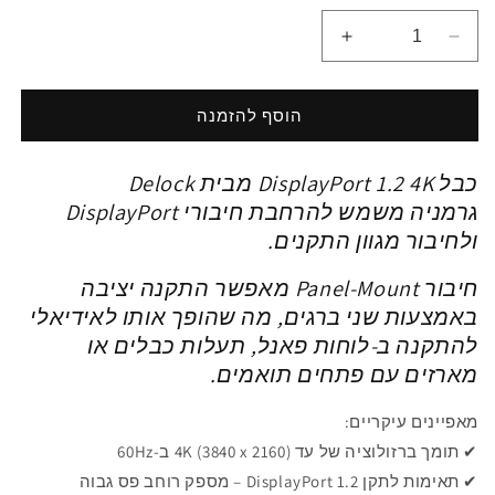
הפחתת
הגדלת
כמות
כמות
ל
ל
כבל
כבל
הוסף להזמנה
מאריך
מאריך
לפאנל
לפאנל
כבל DisplayPort 1.2 4K מבית Delock
Delock
Delock
DisplayPort
DisplayPort
גרמניה
משמש להרחבת חיבורי DisplayPort
1.2
1.2
ולחיבור מגוון התקנים.
4K
4K
60Hz
60Hz
חיבור Panel-Mount מאפשר התקנה יציבה
זכר
זכר
באמצעות שני ברגים, מה שהופך אותו לאידיאלי
לנקבה
לנקבה
להתקנה ב-לוחות פאנל,
תעלות כבלים או
|
|
מרחק
מרחק
מארזים עם פתחים תואמים.
ברגים
ברגים
27
27
מאפיינים עיקריים:
מ&quot;מ
מ&quot;מ
✔ תומך ברזולוציה של עד 4K (3840 x 2160) ב-60Hz
✔
תאימות לתקן DisplayPort 1.2 – מספק רוחב פס גבוה