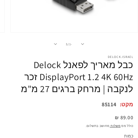
פתיחת
מדיה
1
מתוך
5
/
-1
במודל
DELOCK.ISRAEL
כבל מאריך לפאנל Delock
DisplayPort 1.2 4K 60Hz זכר
לנקבה | מרחק ברגים 27 מ"מ
מקט:
85114
מחיר
89.00 ₪
רגיל
כולל מס
משלוח
מחושב בתשלום.
כמות