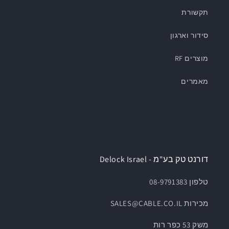
תקשורת
סידור וארגון
מוצרים RF
מאמרים
דורנט טק בע"מ - Delock Israel
טלפון 08-9791383
מכירות SALES@CABLE.CO.IL
משק 53 כפר רות