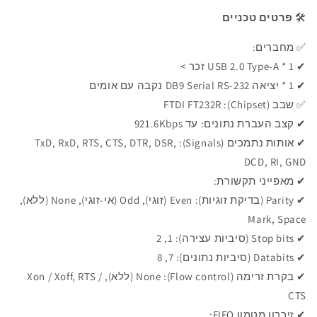
🛠️
פרטים טכניים
✅ מחברים:
✔ 1 * USB 2.0 Type-A זכר >
✔ 1 * יציאה
DB9 Serial RS-232 נקבה עם אומים
✅ שבב (Chipset): FTDI FT232R
✔ קצב העברת נתונים: עד 921.6Kbps
✔ אותות נתמכים (Signals): TxD, RxD, RTS, CTS, DTR, DSR,
DCD, RI, GND
✔ מאפייני תקשורת:
✔ Parity (בדיקת זוגיות): Even (זוגי), Odd (אי-זוגי), None (ללא),
Mark, Space
✔ Stop bits (סיביות עצירה): 1, 2
✔ Databits (סיביות נתונים): 7, 8
✔ בקרת זרימה (Flow control): None (ללא), Xon / Xoff, RTS /
CTS
✔ זיכרון מטמון FIFO: