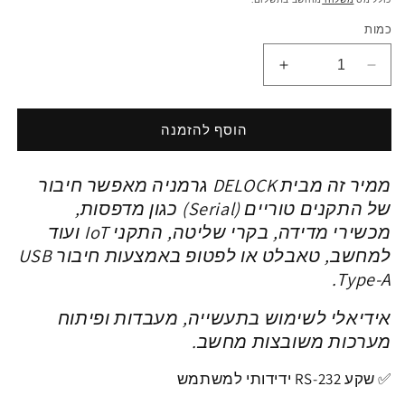
כמות
הפחתת
הגדלת
כמות
כמות
ל
ל
ממיר
ממיר
הוסף להזמנה
סריאלי
סריאלי
Delock
Delock
ממיר זה מבית DELOCK גרמניה
מאפשר
חיבור
מחיבור
מחיבור
USB-
USB-
של התקנים טוריים (Serial) כגון מדפסות,
A
A
מכשירי מדידה, בקרי שליטה, התקני IoT ועוד
זכר
זכר
למחשב,
טאבלט או לפטופ באמצעות חיבור USB
לחיבור
לחיבור
.
Type-A
מיני
מיני
DB9
DB9
אידיאלי לשימוש בתעשייה, מעבדות ופיתוח
Serial
Serial
RS-
RS-
מערכות משובצות מחשב.
232
232
נקבה
נקבה
✅ שקע RS-232 ידידותי למשתמש
עם
עם