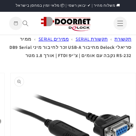
דילוג
🚚 משלוח מהיר | ✔ יבואן רשמי | 📦 מלאי זמין במחסן בישראל
לתוכן
עגלת
קניות
התחברות
תקשורת
›
תקשורת SERIAL
›
ממירים SERIAL
›
ממיר
סריאלי Delock מחיבור USB-A זכר לחיבור מיני DB9 Serial
RS-232 נקבה עם אומים | צ'יפ FTDI | אורך 1.8 מטר
דילוג
למידע
מוצר