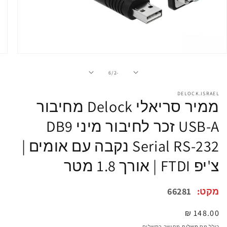
פתיחת
מדיה
1
מתוך
6
/
-2
במודל
DELOCK.ISRAEL
ממיר סריאלי Delock מחיבור
USB-A זכר לחיבור מיני DB9
Serial RS-232 נקבה עם אומים |
צ'יפ FTDI | אורך 1.8 מטר
מקט:
66281
מחיר
148.00 ₪
רגיל
כולל מס
משלוח
מחושב בתשלום.