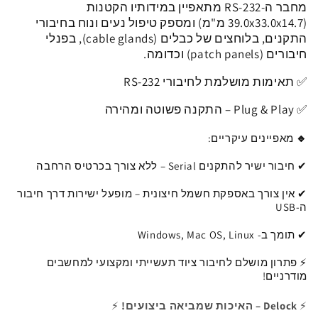
מחבר ה-RS-232 מתאפיין במידותיו הקטנות
אומים
אומים
(39.0x33.0x14.7 מ"מ) ומספק טיפול נעים ונוח בחיבורי
|
|
צ&#39;יפ
צ&#39;יפ
התקנים, בלוחצים של כבלים (cable glands), בפנלי
FTDI
FTDI
חיבורים (patch panels) וכדומה.
|
|
✅
תאימות מושלמת לחיבורי RS-232
אורך
אורך
1.8
1.8
✅ Plug & Play – התקנה פשוטה ומהירה
מטר
מטר
🔹
מאפיינים עיקריים:
✔ חיבור ישיר להתקנים Serial – ללא צורך בכרטיס הרחבה
✔ אין צורך באספקת חשמל חיצונית – מופעל ישירות דרך חיבור
ה-USB
✔ תומך ב- Windows, Mac OS, Linux
⚡
פתרון מושלם לחיבור ציוד תעשייתי ומקצועי למחשבים
מודרניים!
⚡
Delock – האיכות שמביאה ביצועים!
⚡