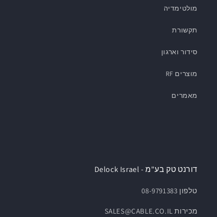
מולטימדיה
תקשורת
סידור וארגון
מוצרים RF
מאמרים
דורנט טק בע"מ - Delock Israel
טלפון 08-9791383
מכירות SALES@CABLE.CO.IL