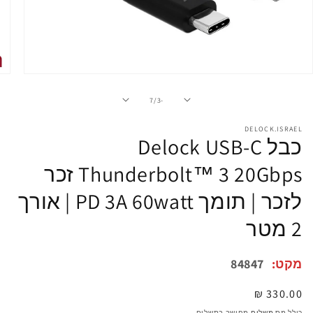
פתיחת
מדיה
1
מתוך
7
/
-3
במודל
DELOCK.ISRAEL
כבל Delock USB-C
Thunderbolt™ 3 20Gbps זכר
לזכר | תומך PD 3A 60watt | אורך
2 מטר
מקט:
84847
מחיר
330.00 ₪
רגיל
כולל מס
משלוח
מחושב בתשלום.