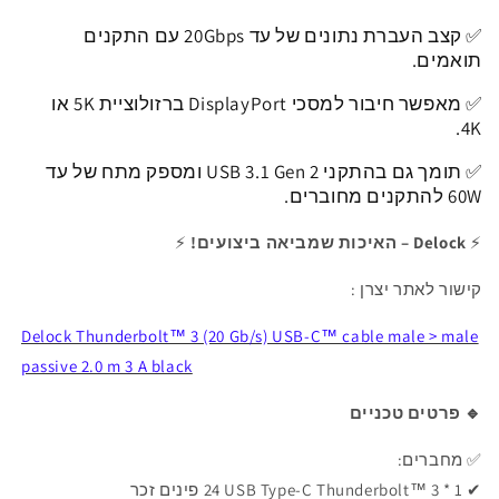
אורך
אורך
✅ קצב העברת נתונים של עד 20Gbps עם התקנים
2
2
מטר
מטר
תואמים.
✅
מאפשר חיבור למסכי DisplayPort ברזולוציית 5K או
4K.
✅ תומך גם בהתקני USB 3.1 Gen 2 ומספק מתח של עד
60W להתקנים מחוברים.
⚡
Delock – האיכות שמביאה ביצועים!
⚡
קישור לאתר יצרן :
Delock Thunderbolt™ 3 (20 Gb/s) USB-C™ cable male > male
passive 2.0 m 3 A black
🔹
פרטים טכניים
✅ מחברים:
✔ 1 * ‏Thunderbolt™ 3 ‏USB Type-C ‏24 פינים זכר