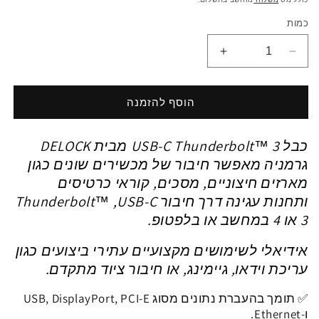
כמות
הפחתת
הגדלת
כמות
כמות
ל
ל
כבל
כבל
הוסף להזמנה
Delock
Delock
USB-
USB-
כבל USB-C Thunderbolt™ 3 מבית
DELOCK
C
C
Thunderbolt™
Thunderbolt™
גרמניה מאפשר חיבור של מכשירים שונים כגון
3
3
מארזים חיצוניים, מסכים, קוראי כרטיסים
20Gbps
20Gbps
ותחנות עגינה דרך חיבור USB-C, ‏Thunderbolt™
זכר
זכר
3 או 4 במחשב או בלפטופ
.
לזכר
לזכר
|
|
אידיאלי לשימושים מקצועיים עתירי ביצועים כגון
תומך
תומך
PD
PD
עריכת וידאו, גיימינג, או חיבור ציוד מתקדם.
3A
3A
60watt
60watt
✅ תומך בהעברת נתונים מסוג USB, DisplayPort, PCI-E
|
|
ו-Ethernet.