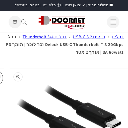
דילוג
🚚 משלוח מהיר | ✔ יבואן רשמי | 📦 מלאי זמין במחסן בישראל
לתוכן
עגלת
קניות
התחברות
כבלים
›
כבלים USB-C 3.2
›
כבלים Thunderbolt 3/4
›
כבל
Delock USB-C Thunderbolt™ 3 20Gbps זכר לזכר | תומך PD
3A 60watt | אורך 2 מטר
דילוג
למידע
מוצר