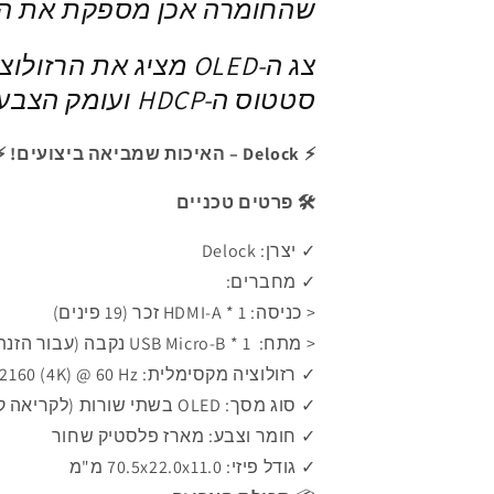
שהחומרה אכן מספקת את הב
צג ה-OLED מציג את ה
סטטוס ה-HDCP ועומק הצבע של המכשיר המחובר.
⚡ Delock – האיכות שמביאה ביצועים! ⚡
🛠️ פרטים טכניים
✓ יצרן: Delock
✓ מחברים:
< כניסה: 1 * HDMI-A זכר (19 פינים)
< מתח: 1 * USB Micro-B נקבה (עבור הזנת 5V)
✓ רזולוציה מקסימלית: 3840x2160 (4K) @ 60 Hz
✓ סוג מסך: OLED בשתי שורות (לקריאה קלה בחושך)
✓ חומר וצבע: מארז פלסטיק שחור
✓ גודל פיזי: 70.5x22.0x11.0 מ"מ