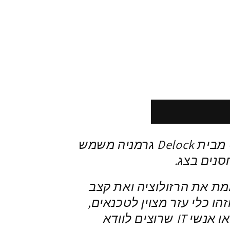
טסטר HDMI 4K עם צג OLED מבית Delock גרמניה משמש
מת את הרזולוציה ואת קצב
הו כלי עזר מצוין לטכנאים,
מתקיני מערכות קולנוע ביתי או אנשי IT שרוצים לוודא