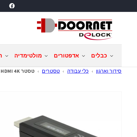
דילוג
acebook
לתוכן
כבלים
אדפטורים
מולטימדיה
ת
סידור וארגון
›
כלי עבודה
›
טסטרים
›
טסטר Delock HDMI 4K בודק מידה EDID | עם צג OLED
דילוג
למידע
מוצר