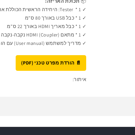
📦
תכולת האריזה:
✓ 1 * Tester: היחידה הראשית הכוללת את תצוגת ה-OLED לניטור האות.
✓ 1 * כבל USB באורך 80 ס"מ
✓ 1 * כבל מאריך HDMI באורך 22 ס"מ
✓ 1 * מתאם HDMI (Coupler) נקבה-נקבה
✓ מדריך למשתמש (User manual) עם הוראות תפעול והסברים
📄 הורדת מפרט טכני (PDF)
איתור: