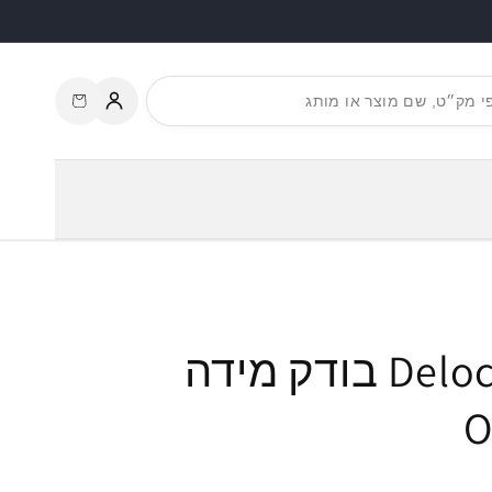
עגלת
התחברות
קניות
טסטר Delock HDMI 4K בודק מידה