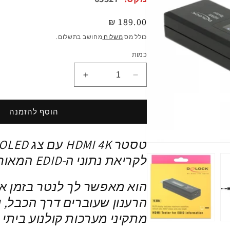
מחיר
189.00 ₪
רגיל
כולל מס
משלוח
מחושב בתשלום.
כמות
הפחתת
הגדלת
כמות
כמות
ל
ל
טסטר
טסטר
הוסף להזמנה
Delock
Delock
HDMI
HDMI
4K
4K
פתיחת
בודק
בודק
מדיה
לקריאת נתוני ה-EDID המאוחסנים בצג.
1
מידה
מידה
במודל
EDID
EDID
הוא מאפשר לך לנטר בזמן א
|
|
עם
עם
הרענון שעוברים דרך הכבל, וז
צג
צג
OLED
OLED