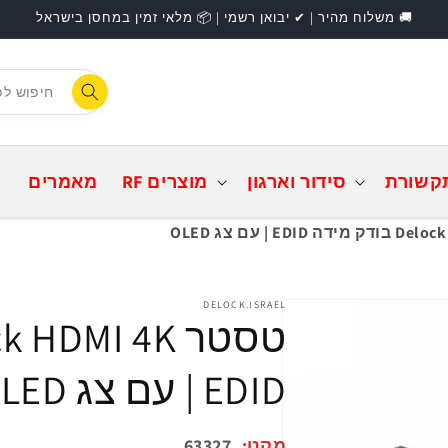
🚚 משלוח מהיר | ✔ יבואן רשמי | 📦 מלאי זמין במחסן בישראל
F
התחברות
קשורת
סידור וארגון
מוצרים RF
מאמרים
DELOCK.ISRAEL
EDID | עם צג OLED
מקט:
63327