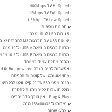
• Hi-Speed עד 480Mbps
• Full-Speed עד 12Mbps
• Low-Speed עד 1.5Mbps
✔️ תכונות נוספות:
• 5 נורות LED לזיהוי מצב
• יציאות USB עם הברגות M3 להברגה יציבה
• מרווח ברגים ביציאת USB-A: כ־19 מ"מ
• מרווח ברגים ביציאת USB-B: כ־16.5 מ"מ
• מבנה מתכת עמיד במיוחד
• אפשרות לחיבור זרם Bus-powered או Self-powered
• זיהוי אוטומטי של קוטביות הכניסה
• הגנה מפני ESD עד 20 קילו-וולט לכל היציאות
• כולל תושבות לקיר ניתנות להסרה
• Plug & Play – אין צורך בדרייברים
✔️ מידות: כ־158x80x32 מ"מ
✔️ צבע: שחור