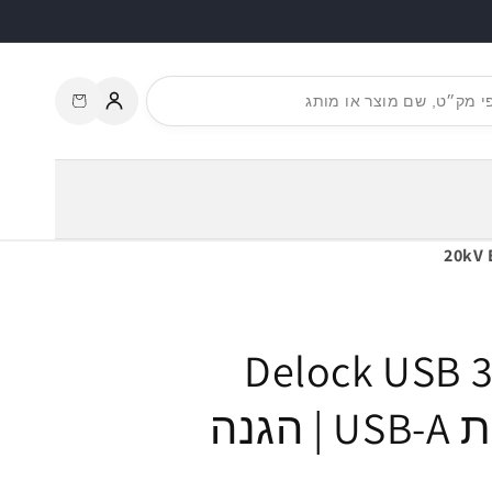
עגלת
התחברות
קניות
 תעשייתי Delock USB 3.0
5Gbps עם 4 יציאות USB-A | הגנה