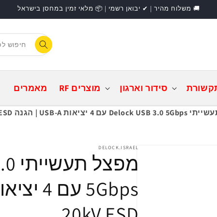
🚚 משלוח מהיר | ✔ יבואן רשמי | 📦 מלאי זמין במחסן בישראל
F
התחברות
קשורת
סידור וארגון
מוצרים RF
מאמרים
D עם 4 יציאות USB-A | הגנה 20kV ESD
DELOCK.ISRAEL
מפצל
20kV ESD