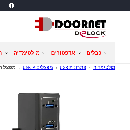
דילוג
acebook
לתוכן
כבלים
אדפטורים
מולטימדיה
ת
מולטימדיה
›
פתרונות USB
›
מפצלים USB-A
›
מפצל תעשייתי elock USB 3.0 5Gbps
דילוג
למידע
מוצר