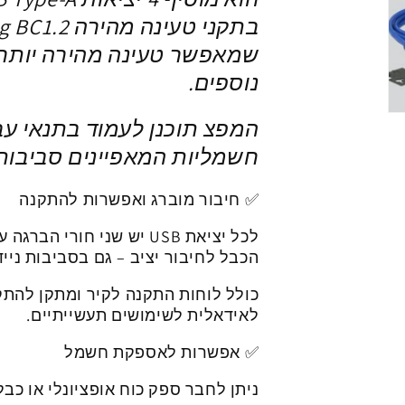
USB-
USB-
A
A
|
|
שמאפשר טעינה מהירה יותר 
הגנה
הגנה
נוספים.
20kV
20kV
ESD
ESD
המפצ תוכנן לעמוד בתנאי עב
חשמליות המאפיינים סביבות י
✅
חיבור מוברג ואפשרות להתקנה
הכבל לחיבור יציב – גם בסביבות נייד
לאידאלית לשימושים תעשייתיים.
✅ אפשרות לאספקת חשמל
ניתן לחבר ספק כוח אופציונלי או כבל