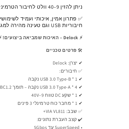
ניתן להזין 9–40 וולט לחיבור הטרמינל או דרך שקע ה-DC.
✅ פתרון אמין, איכותי ועמיד לשימוש
חיבוריות USB וגם טעינה מהירה למגוון מכשירים.
⚡ Delock – האיכות שמביאה ביצועים! ⚡
🛠️
פרטים טכניים
✔ יצרן: Delock
✅ חיבורים:
✔ 1 * USB 3.0 Type-B נקבה
✔ 4 * USB 3.0 Type-A נקבה – תומך BC1.2
✔ 1 * שקע DC טווח 9–40V
✔ 1 * מחבר כוח טרמינלי 3 פינים
✅ שבב: VIA VL811+
✔️ קצב העברת נתונים:
• SuperSpeed עד 5Gbps