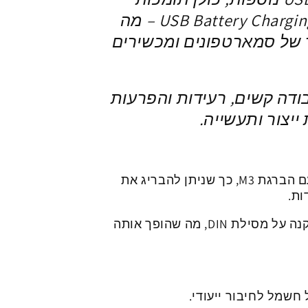
בתקני טעינה מהירה USB Battery Charging BC1.2 – מה
של סמארטפונים ומכשירים
ודה קשים, רעידות והפרעות
יצור ותעשייה.
לכל יציאת USB יש שני חורי הברגה עם הברגת M3, כך שניתן להבריג את
ות.
כולל לוחות התקנה לקיר ומתקן להתקנה על מסילת DIN, מה שהופך אותה
 חשמל לחיבור ייעודי.