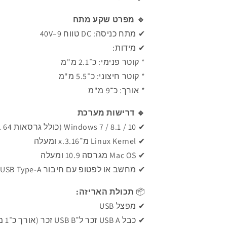
🔹
מפרט שקע מתח
✔ מתח כניסה:
DC טווח 9–40V
✔ מידות:
* קוטר פנימי: כ־2.1 מ"מ
* קוטר חיצוני: כ־5.5 מ"מ
* אורך: כ־9 מ"מ
🔹
דרישות מערכת
✔ ‏Windows 7 / 8.1 / 10 (כולל גרסאות 64 ביט)
✔ ‏Linux Kernel מ־3.16.x ומעלה
✔ ‏Mac OS מגרסה 10.9 ומעלה
✔ ‏מחשב או לפטופ עם חיבור USB Type-A פנוי
📦
תכולת האריזה:
✔ מפצל USB
✔ כבל USB A זכר ל־USB B זכר (אורך כ־1 מטר)