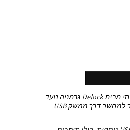
מבית Delock גרמניה
נועד
לשימושים מקצועיים ומתחבר למחשב דרך ממשק USB
הוא מוסיף 4 יציאות USB Type-A נוספות, כולן תומכות