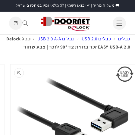
דילוג
🚚 משלוח מהיר | ✔ יבואן רשמי | 📦 מלאי זמין במחסן בישראל
לתוכן
עגלת
קניות
התחברות
כבלים
›
כבלים USB 2.0
›
כבלים USB 2.0 A-A
›
כבל Delock
EASY USB-A 2.0 זכר בזווית צד 90° לזכר | צבע שחור
דילוג
למידע
מוצר