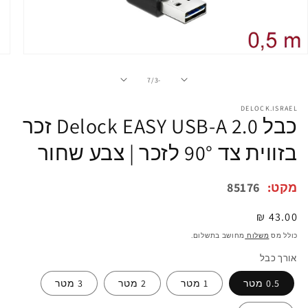
פתיחת
מדיה
1
מתוך
7
/
-3
במודל
DELOCK.ISRAEL
כבל Delock EASY USB-A 2.0 זכר
בזווית צד 90° לזכר | צבע שחור
מקט:
85176
מחיר
43.00 ₪
רגיל
כולל מס
משלוח
מחושב בתשלום.
אורך כבל
0.5 מטר
1 מטר
2 מטר
3 מטר