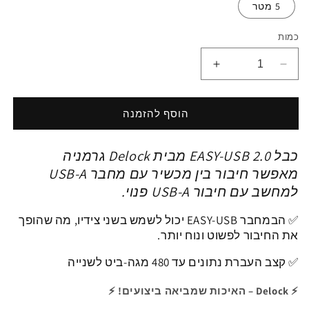
5 מטר
כמות
הפחתת
הגדלת
כמות
כמות
ל
ל
כבל
כבל
הוסף להזמנה
Delock
Delock
EASY
EASY
כבל EASY-USB 2.0 מבית Delock גרמניה
USB-
USB-
A
A
מאפשר חיבור בין מכשיר עם מחבר USB-A
2.0
2.0
למחשב עם חיבור USB-A פנוי.
זכר
זכר
בזווית
בזווית
✅
הבמחבר EASY-USB יכול לשמש בשני צידיו, מה שהופך
צד
צד
את החיבור לפשוט ונוח יותר.
90°
90°
לזכר
לזכר
✅
קצב העברת נתונים עד
480 מגה-ביט
לשנייה
|
|
צבע
צבע
⚡ Delock – האיכות שמביאה ביצועים! ⚡
שחור
שחור