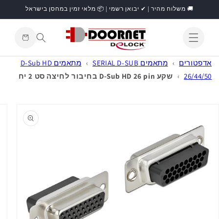
דילוג
🚚 משלוח מהיר | ✔ יבואן רשמי | 📦 מלאי זמין במחסן בישראל
לתוכן
עגלת
קניות
התחברות
אדפטורים
›
מתאמים SERIAL D-SUB
›
מתאמים D-Sub HD
26/44/50
›
שקע D-Sub HD 26 pin בחיבור לחיצה סט 2 יח
דילוג
למידע
מוצר