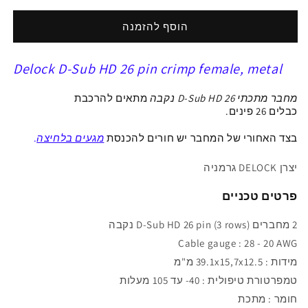
ל
ל
שקע
שקע
הוסף להזמנה
D-
D-
Sub
Sub
Delock D-Sub HD 26 pin crimp female, metal
HD
HD
26
26
מחבר מתכתי D-Sub HD 26 נקבה
מתאים להרכבת
pin
pin
כבלים
26
פינים
.
בחיבור
בחיבור
לחיצה
לחיצה
בצד האחורי של המחבר יש חורים להכנסת
מגעים בלחיצה
.
סט
סט
2
2
יצרן DELOCK גרמניה
יח
יח
פרטים טכניים
2 מחברים D-Sub HD 26 pin (3 rows) נקבה
Cable gauge : 28 - 20 AWG
מידות :
39.1x15,7x12.5 מ"מ
טמפרטורת
טיפולית : 40- עד 105 מעלות
חומר : מתכת