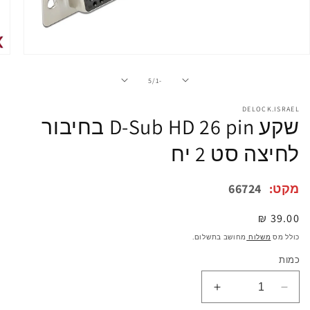
פתיחת
מדיה
1
מתוך
5
/
-1
במודל
DELOCK.ISRAEL
שקע D-Sub HD 26 pin בחיבור
לחיצה סט 2 יח
מקט:
66724
מחיר
39.00 ₪
רגיל
כולל מס
משלוח
מחושב בתשלום.
כמות
הפחתת
הגדלת
כמות
כמות