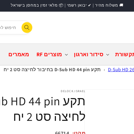
🚚 משלוח מהיר | ✔ יבואן רשמי | 📦 מלאי זמין במחסן בישראל
F
התחברות
קשורת
סידור וארגון
מוצרים RF
מאמרים
›
תקע D-Sub HD 44 pin בחיבור לחיצה סט 2 יח
DELOCK.ISRAEL
לחיצה סט 2 יח
מקט:
66714