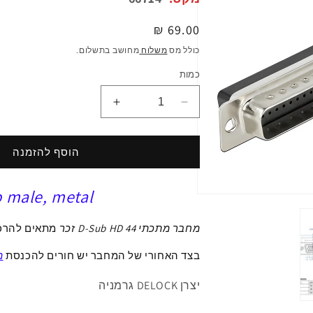
מחיר
69.00 ₪
רגיל
כולל מס
משלוח
מחושב בתשלום.
כמות
הפחתת
הגדלת
כמות
כמות
ל
ל
תקע
תקע
הוסף להזמנה
D-
D-
Sub
Sub
 male, metal
HD
HD
פתיחת
44
44
מדיה
1
pin
pin
מחבר מתכתי D-Sub HD 44 זכר
מתאים להרכ
במודל
בחיבור
בחיבור
לחיצה
לחיצה
בצד האחורי של המחבר יש חורים להכנסת
מ
סט
סט
2
2
יצרן DELOCK גרמניה
יח
יח