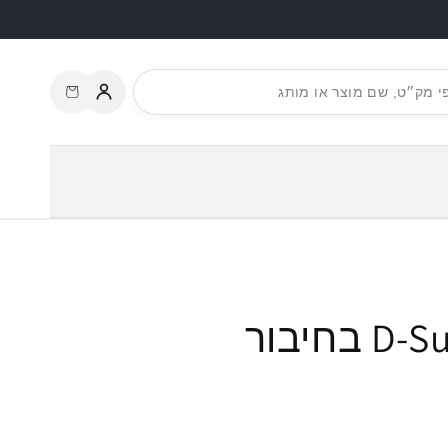
עגלת
התחברות
קניות
תקע D-Sub HD 44 pin בחיבור