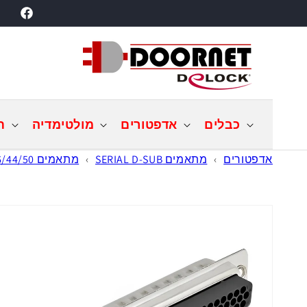
דילוג
acebook
לתוכן
כבלים
אדפטורים
מולטימדיה
ת
אדפטורים
›
מתאמים SERIAL D-SUB
›
מתאמים D-Sub HD 26/44/50
דילוג
למידע
מוצר