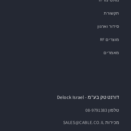
מולטימדיה
תקשורת
סידור וארגון
מוצרים RF
מאמרים
דורנט טק בע"מ - Delock Israel
טלפון 08-9791383
מכירות SALES@CABLE.CO.IL