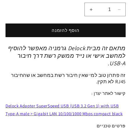
הפחתת
הגדלת
כמות
כמות
ל
ל
מתאם
מתאם
הוסף להזמנה
רשת
רשת
Delock
Delock
מתאם זה
מבית Delock גרמניה
מאפשר להוסיף
מחיבור
מחיבור
USB-
USB-
למחשב אישי או נייד ממשק רשת דרך חיבור
A
A
USB-A.
זכר
זכר
לחיבור
לחיבור
זה פתרון טוב למי שאין חיבור רשת במחשב או שהחיבור
LAN
LAN
RJ45 לא תקין
.
במהירות
במהירות
1
1
קישור לאתר יצרן :
גיגה-ביט
גיגה-ביט
צ&#39;יפ
צ&#39;יפ
Delock Adapter SuperSpeed USB (USB 3.2 Gen 1) with USB
Realtek
Realtek
Type-A male > Gigabit LAN 10/100/1000 Mbps compact black
פרטים טכניים