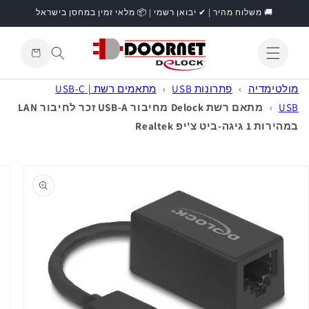
דילוג
🚚 משלוח מהיר | ✔ יבואן רשמי | 📦 מלאי זמין במחסן בישראל
לתוכן
עגלת
קניות
התחברות
מולטימדיה
›
פתרונות USB
›
מתאמים רשת USB-C |
USB
›
מתאם רשת Delock מחיבור USB-A זכר לחיבור LAN
במהירות 1 גיגה-ביט צ'יפ Realtek
דילוג
למידע
מוצר