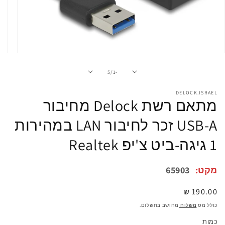
פתיחת
מדיה
1
מתוך
5
/
-1
במודל
DELOCK.ISRAEL
מתאם רשת Delock מחיבור
USB-A זכר לחיבור LAN במהירות
1 גיגה-ביט צ'יפ Realtek
מקט:
65903
מחיר
190.00 ₪
רגיל
כולל מס
משלוח
מחושב בתשלום.
כמות