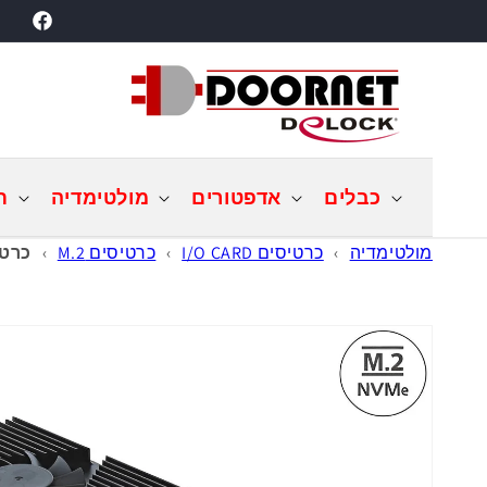
דילוג
acebook
לתוכן
כבלים
אדפטורים
מולטימדיה
ת
מולטימדיה
›
כרטיסים I/O CARD
›
כרטיסים M.2
›
כרטיס גיימינג /x16
דילוג
למידע
מוצר