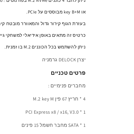
ניתן לחבר 4
כוננים M.2 NVMe
ב
פורמטים
:
110 key M
קירור
קירור
עבור
עבור
או key B+M מבוססים על PCIe
.
4
4
כוננים
כוננים
בעזרת הגוף קירור גדול וה
מאוורר מובטח קיר
M.2
M.2
NVMe
NVMe
כרטיס זה מתאים באופן אידיאלי למשחקי גיי
ניתן להשתמש בכל הכוננים
M.2
בו זמנית.
יצרן DELOCK גרמניה
פרטים טכניים
מחברים
פנימיים
:
4 * חריץ 67 פין M.2 key M
1 * PCI Express x8 / x16, V3.0
1 * SATA
מחבר חשמל 15 פינים