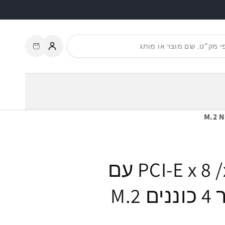
עגלת
התחברות
קניות
כרטיס גיימינג PCI-E x 8 /x16 עם
מאוורר קירור עבור 4 כוננים M.2