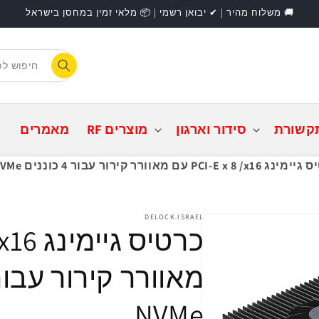
🚚 משלוח מהיר | ✔ יבואן רשמי | 📦 מלאי זמין במחסן בישראל
F
התחברות
קשורת
סידור וארגון
מוצרים RF
מאמרים
PCI-E x 8  עם מאוורר קירור עבור 4 כוננים M.2 NVMe
DELOCK.ISRAEL
NVMe