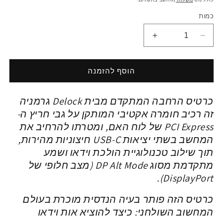
כמות
הפחתת
הגדלת
כמות
כמות
ל
ל
כרטיס
כרטיס
הוסף להזמנה
Delock
Delock
PCIe
PCIe
כרטיס
הרחבה המתקדם מבית Delock גרמניה
x4
x4
עם
עם
זה
רכיב חומרה אקטיבי המותקן על גבי חריץ ה-
יציאת
יציאת
PCI Express של לוח האם, ומטרתו להרחיב את
USB-
USB-
המחשב בשתי יציאות USB-C חיצוניות מהירות,
C
C
תוך שילוב טכנולוגיית הולכת וידאו ושמע
DP
DP
Alt
Alt
מתקדמת מסוג DP Alt Mode (מצב חלופי של
Mode
Mode
DisplayPort).
8K
8K
+
+
כרטיס הזה פותר בעיה הנדסית מוכרת בעולם
יציאת
יציאת
המחשוב השולחני: כיצד להוציא אות וידאו
USB-
USB-