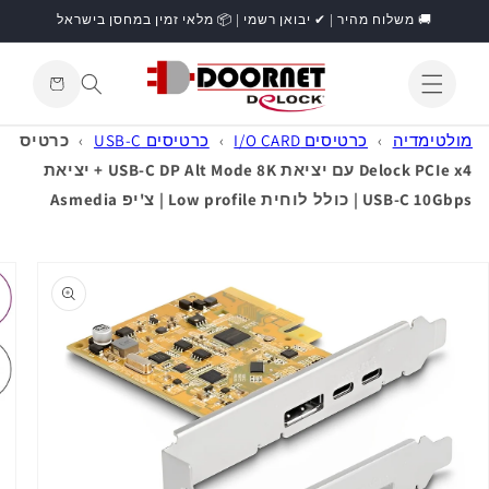
דילוג
🚚 משלוח מהיר | ✔ יבואן רשמי | 📦 מלאי זמין במחסן בישראל
לתוכן
עגלת
קניות
התחברות
מולטימדיה
›
כרטיסים I/O CARD
›
כרטיסים USB-C
›
כרטיס
Delock PCIe x4 עם יציאת USB-C DP Alt Mode 8K + יציאת
USB-C 10Gbps | כולל לוחית Low profile | צ'יפ Asmedia
דילוג
למידע
מוצר