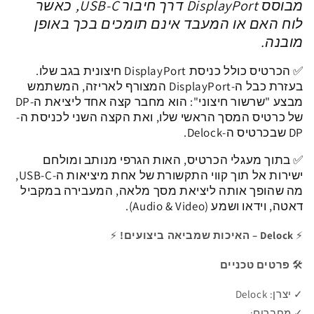
מבוסס DisplayPort דרך חיבור USB-C, כאשר
C
C
לוח האם או המעבד אינם תומכים בכך באופן
10Gbps
10Gbps
|
|
מובנה.
כולל
כולל
לוחית
לוחית
✅ הכרטיס כולל כניסת DisplayPort חיצונית בגב שלו.
Low
Low
בעזרת כבל ה-DisplayPort המצורף לאריזה, המשתמש
profile
profile
מבצע "שרשור חיצוני": הוא מחבר קצה אחד ליציאת ה-DP
|
|
של כרטיס המסך הראשי שלו, ואת הקצה השני לכניסת ה-
צ&#39;יפ
צ&#39;יפ
DP שבכרטיס ה-Delock.
Asmedia
Asmedia
✅
בתוך מעגלי הכרטיס, האות הגרפי מנותב ומולחם
ישירות אל תוך קווי התקשורת של אחת מיציאות ה-USB-C,
מה שהופך אותה ל
יציאת מסך מלאה, המעבירה במקביל
דאטה, וידאו ושמע (Audio & Video).
⚡
Delock – האיכות שמביאה ביצועים!
⚡
🛠️
פרטים טכניים
✓ יצרן: Delock
✓ מחברים: