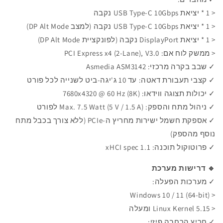
<
1 * יציאת
USB Type-C 10Gbps נקבה
<
1 * יציאת USB Type-C 10Gbps נקבה
(למצב DP Alt Mode)
< 1 * יציאת DisplayPort נקבה (לפונקציית DP Alt Mode)
< ממשק לוח אם:
PCI Express x4 (2-Lane), V3.0
✓ שבב בקרה מרכזי: Asmedia ASM3142
✓ קצבי תעבורת דאטה:
עד 10 ג'יגה-ביט לשנייה לכל פורט
✓ יכולות תצוגה ווידאו: 7680x4320 @ 60 Hz (8K)
✓ ניהול מתח והספק: Max. 7.5 Watt (5 V / 1.5 A) לפורט
✓
אספקת חשמל ישירות מחריץ ה-PCIe (ללא צורך בכבל מתח
נוסף מהספק)
✓ פרוטוקול תוכנה: xHCI spec 1.1
🔹 דרישות מערכת
✓
מערכות הפעלה:
Windows 10 / 11 (64-bit)
<
<
Linux Kernel 5.15 ומעלה
✓ חריץ הרחבה פיזי: