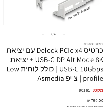
פתיחת
מדיה
1
מתוך
8
/
-4
במודל
DELOCK.ISRAEL
כרטיס Delock PCIe x4 עם יציאת
USB-C DP Alt Mode 8K + יציאת
USB-C 10Gbps | כולל לוחית Low
profile | צ'יפ Asmedia
מקט:
90161
מחיר
790.00 ₪
רגיל
כולל מס
משלוח
מחושב בתשלום.