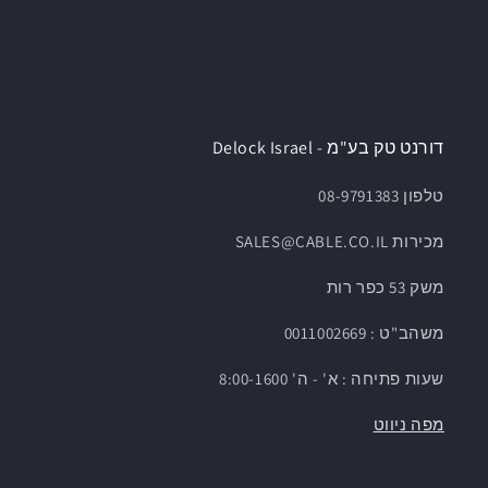
דורנט טק בע"מ - Delock Israel
טלפון 08-9791383
מכירות SALES@CABLE.CO.IL
משק 53 כפר רות
משהב"ט : 0011002669
שעות פתיחה : א' - ה' 8:00-1600
מפה ניווט