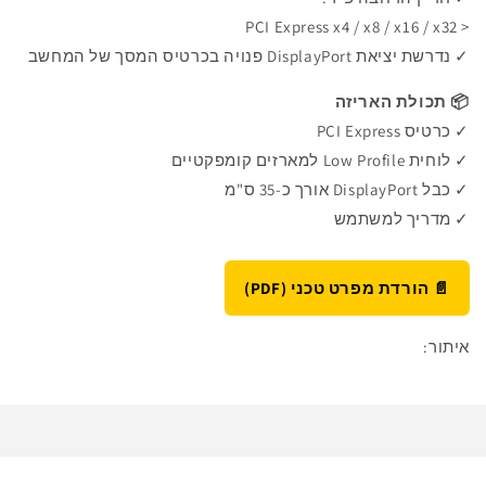
PCI Express x4 / x8 / x16 / x32
<
✓
נדרשת יציאת DisplayPort פנויה בכרטיס המסך של המחשב
📦 תכולת האריזה
✓
כרטיס PCI Express
✓
לוחית Low Profile למארזים קומפקטיים
✓
כבל DisplayPort אורך כ-35 ס"מ
✓
מדריך למשתמש
📄 הורדת מפרט טכני (PDF)
איתור: