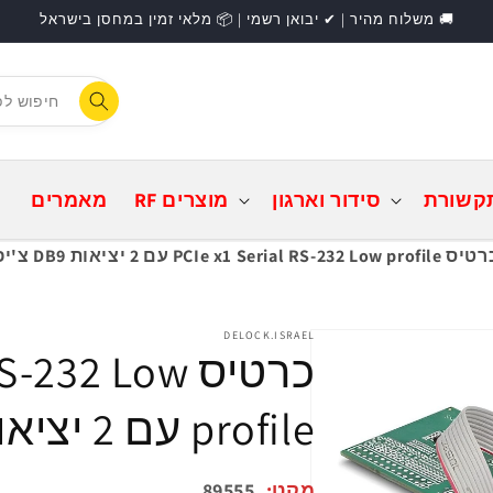
🚚 משלוח מהיר | ✔ יבואן רשמי | 📦 מלאי זמין במחסן בישראל
F
התחברות
קשורת
סידור וארגון
מוצרים RF
מאמרים
PCIe x1 Serial RS-232 Low profil עם 2 יציאות DB9 צ'יפ ASIX
DELOCK.ISRAEL
כרטיס 232 Low
profile עם 2 יציאות DB9 צ'יפ ASIX
מקט:
89555