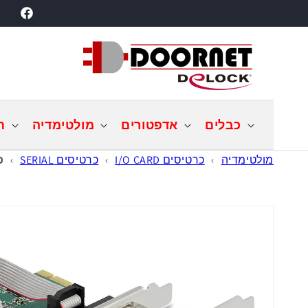
דילוג
acebook
לתוכן
כבלים
אדפטורים
מולטימדיה
ת
מולטימדיה
›
כרטיסים I/O CARD
›
כרטיסים SERIAL
›
כרטיס e
דילוג
למידע
מוצר