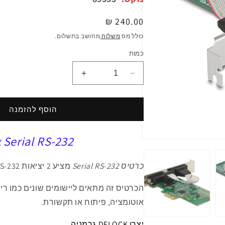
מחיר
240.00 ₪
רגיל
כולל מס
משלוח
מחושב בתשלום.
כמות
הפחתת
הגדלת
כמות
כמות
ל
ל
כרטיס
כרטיס
הוסף להזמנה
PCIe
PCIe
x1
x1
x Serial RS-232
Serial
Serial
פתיחת
RS-
RS-
מדיה
1
232
232
כרטיס Serial RS-232
מציע
2
יציאות
S-232
במודל
Low
Low
profile
profile
ה
כרטיס זה מתאים ליישומים
שונים
כמו רי
עם
עם
אוטומציה, פיתוח או תקשורת.
2
2
יציאות
יציאות
יצרן DELOCK גרמניה