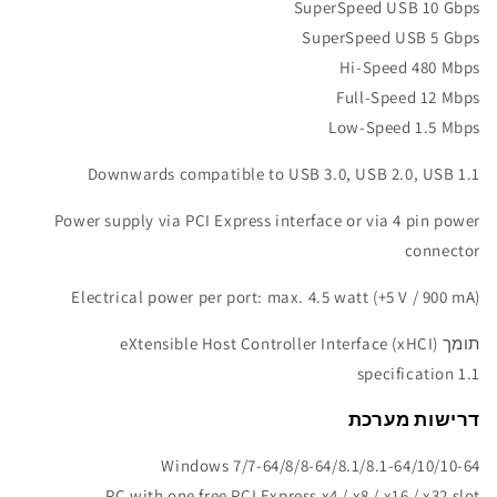
SuperSpeed USB 10 Gbps
SuperSpeed USB 5 Gbps
Hi-Speed 480 Mbps
Full-Speed 12 Mbps
Low-Speed 1.5 Mbps
Downwards compatible to USB 3.0, USB 2.0, USB 1.1
Power supply via PCI Express interface or via 4 pin power
connector
Electrical power per port: max. 4.5 watt (+5 V / 900 mA)
תומך
eXtensible Host Controller Interface (xHCI)
specification 1.1
דרישות מערכת
Windows 7/7-64/8/8-64/8.1/8.1-64/10/10-64
PC with one free PCI Express x4 / x8 / x16 / x32 slot