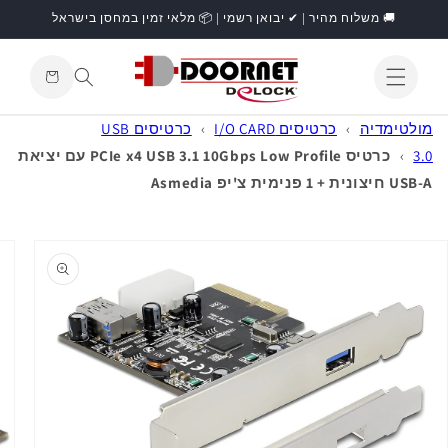
דילוג
🚚 משלוח מהיר | ✔ יבואן רשמי | 📦 מלאי זמין במחסן בישראל
לתוכן
עגלת
קניות
התחברות
מולטימדיה
›
כרטיסים I/O CARD
›
כרטיסים USB
3.0
›
כרטיס PCIe x4 USB 3.1 10Gbps Low Profile עם יציאת
USB-A חיצונית + 1 פנימית צ'יפ Asmedia
דילוג
למידע
מוצר