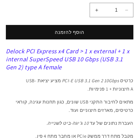
הפחתת
הגדלת
כמות
כמות
ל
ל
כרטיס
כרטיס
הוסף להזמנה
PCIe
PCIe
x4
x4
Delock PCI Express x4 Card > 1 x external + 1 x
USB
USB
3.1
3.1
internal SuperSpeed USB 10 Gbps (USB 3.1
10Gbps
10Gbps
Gen 2) type A female
Low
Low
Profile
Profile
כרטיס PCI-E USB 3.1 Gen 2 10Gbps
מציע
יציאת
USB-
עם
עם
A חיצוניות
+ 1 פנימיות.
יציאת
יציאת
USB-
USB-
מתאים לחיבור התקני USB שונים, כגון תחנות עגינה, קוראי
A
A
חיצונית
חיצונית
כרטיסים, מארזים חיצוניים ועוד.
+
+
1
1
העברת נתונים של עד
10
ג'יגה-ביט לשנייה
.
פנימית
פנימית
צ&#39;יפ
צ&#39;יפ
מקבל מתח דרך
ממשק
PCIe
או
מחבר מתח
4 פין
.