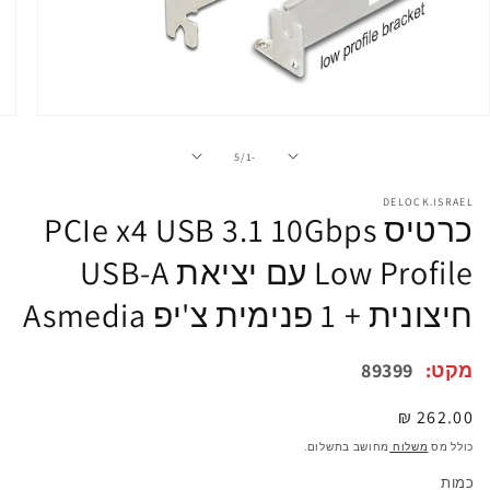
פתיחת
מדיה
1
מתוך
5
/
-1
במודל
DELOCK.ISRAEL
כרטיס PCIe x4 USB 3.1 10Gbps
Low Profile עם יציאת USB-A
חיצונית + 1 פנימית צ'יפ Asmedia
מקט:
89399
מחיר
262.00 ₪
רגיל
כולל מס
משלוח
מחושב בתשלום.
כמות