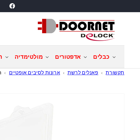
דילוג
acebook
לתוכן
כבלים
אדפטורים
מולטימדיה
ת
תקשורת
›
פאנלים לרשת
›
ארונות לסיבים אופטיים
›
תיבת
דילוג
למידע
מוצר