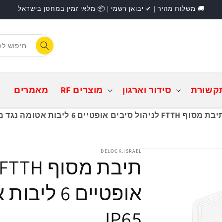
🚚 משלוח מהיר | ✔ יבואן רשמי | 📦 מלאי זמין במחסן בישראל
F
התחברות
קשורת
סידור וארגון
מוצרים RF
מאמרים
 מסוף FTTH לניהול סיבים אופטיים 6 ליבות אטומה נגד מים IP65
DELOCK.ISRAEL
אופטיים 6 
IP65