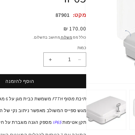
מקט:
87901
מחיר
170.00 ₪
רגיל
כולל מס
משלוח
מחושב בתשלום.
כמות
הפחתת
הגדלת
כמות
כמות
ל
ל
תיבת
תיבת
הוסף להזמנה
פתיחת
מסוף
מסוף
מדיה
FTTH
FTTH
1
תיבת מסוף FTTH
משמשת כבית מגן על
6 מגשרים אופטיים מסוג
במודל
לניהול
לניהול
סיבים
סיבים
מגש
ספייס
המשולב מאפשר ניתוב נקי של הס
אופטיים
אופטיים
6
6
תקן אטימות
IP65
מספק הגנה מוגברת
על
חי
ליבות
ליבות
אטומה
אטומה