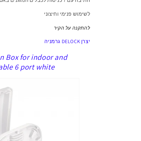
התיבה עם 7
כניסות
לכבלים
המוגנים באטם
נגד
נגד
מים
מים
לשימוש פנימי וחיצוני
IP65
IP65
להתקנה
על הקיר
יצרן DELOCK גרמניה
on Box for indoor and
able 6 port white