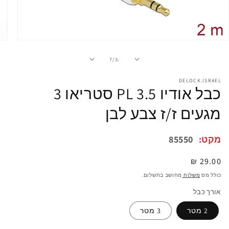
פתיחת
מדיה
1
מתוך
7
/
-3
במודל
DELOCK.ISRAEL
כבל אודיו PL 3.5 סטריאו 3
מגעים ז/ז צבע לבן
מקט:
85550
מחיר
29.00 ₪
רגיל
כולל מס
משלוח
מחושב בתשלום.
אורך כבל
2 מטר
3 מטר