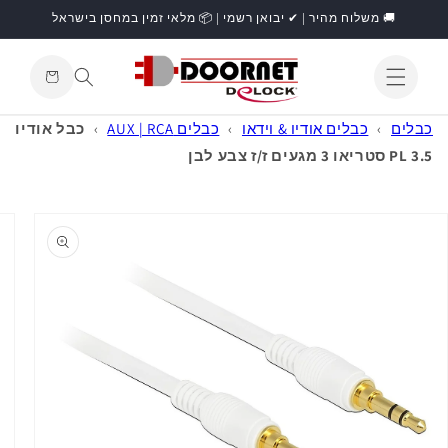
דילוג
🚚 משלוח מהיר | ✔ יבואן רשמי | 📦 מלאי זמין במחסן בישראל
לתוכן
עגלת
קניות
התחברות
כבלים
›
כבלים אודיו & וידאו
›
כבלים AUX | RCA
›
כבל אודיו
PL 3.5 סטריאו 3 מגעים ז/ז צבע לבן
דילוג
למידע
מוצר