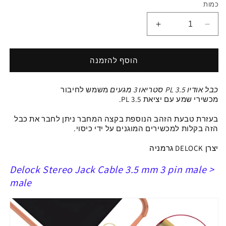
כמות
הפחתת
הגדלת
כמות
כמות
ל
ל
כבל
כבל
הוסף להזמנה
אודיו
אודיו
PL
PL
כבל אודיו PL 3.5 סטריאו 3 מגעים
משמש לחיבור
3.5
3.5
מכשיר
י שמע
עם יציאת
PL 3.5
.
סטריאו
סטריאו
3
3
בעזרת
טבעת הזהב הנוספת בקצה המחבר ניתן לחבר את כבל
מגעים
מגעים
הזה בקלות למכשירים המוגנים על ידי כיסוי.
ז/ז
ז/ז
צבע
צבע
יצרן DELOCK
גרמניה
לבן
לבן
Delock Stereo Jack Cable 3.5 mm 3 pin male >
male