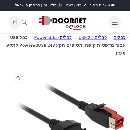
דילוג
🚚 משלוח מהיר | ✔ יבואן רשמי | 📦 מלאי זמין במחסן בישראל
לתוכן
עגלת
קניות
התחברות
כבלים
›
כבלים USB 2.0
›
כבלים PoweredUsb
›
כבל USB
עבור מדפסות קופה ומסופים תקע PoweredUSB 24V לתקע
8 פין
דילוג
למידע
מוצר