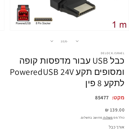
פתיחת
מדיה
1
מתוך
10
/
-6
במודל
DELOCK.ISRAEL
כבל USB עבור מדפסות קופה
ומסופים תקע PoweredUSB 24V
לתקע 8 פין
מקט:
85477
מחיר
139.00 ₪
רגיל
כולל מס
משלוח
מחושב בתשלום.
אורך כבל