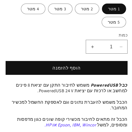
1 מטר
2 מטר
3 מטר
4 מטר
5 מטר
כמות
הפחתת
הגדלת
כמות
כמות
ל
ל
כבל
כבל
הוסף להזמנה
USB
USB
עבור
עבור
כבל
PoweredUSB
משמש לחיבור
התקן עם יציאת 8 פינים
מדפסות
מדפסות
למחשב או לרכזת עם יציאת PoweredUSB 24 V.
קופה
קופה
ומסופים
ומסופים
הכבל משמש להעברת נתונים וגם לאספקת החשמל למכשיר
תקע
תקע
המחובר.
PoweredUSB
PoweredUSB
24V
24V
הכבל זה
מתאים לחיבור
מכשירי קופה שונים כגון מדפסות
לתקע
לתקע
ומסופים, למשל
IBM, Wincor או HP.
Epson,
8
8