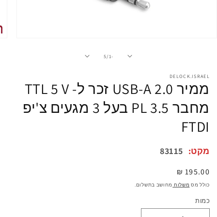
פתיחת
מדיה
1
מתוך
5
/
-1
במודל
DELOCK.ISRAEL
ממיר USB-A 2.0 זכר ל- TTL 5 V
מחבר PL 3.5 בעל 3 מגעים צ'יפ
FTDI
מקט:
83115
מחיר
195.00 ₪
רגיל
כולל מס
משלוח
מחושב בתשלום.
כמות