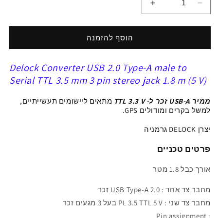
הפחתת
הגדלת
כמות
כמות
ל
ל
ממיר
ממיר
הוסף להזמנה
USB-
USB-
A
A
Delock Converter USB 2.0 Type-A male to
2.0
2.0
זכר
זכר
Serial TTL 3.5 mm 3 pin stereo jack 1.8 m (5 V)
ל-
ל-
TTL
TTL
ממיר USB-A זכר ל- TTL 3.3 V
מתאים ליישומים תעשייתיים,
5
5
למשל בקרים ומודולים
GPS
.
V
V
יצרן DELOCK גרמניה
מחבר
מחבר
PL
PL
פרטים טכניים
3.5
3.5
בעל
בעל
אורך כבל 1.8 מטר
3
3
מגעים
מגעים
מחבר צד אחד :
USB Type-A 2.0
זכר
צ&#39;יפ
צ&#39;יפ
FTDI
FTDI
מחבר צד שני :
PL 3.5 TTL 5 V בעל 3 מגעים זכר
: Pin assignment