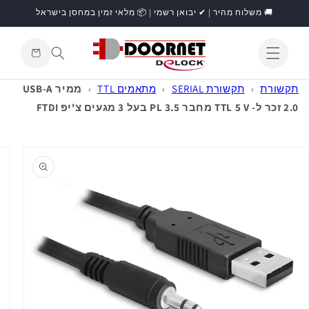
דילוג
🚚 משלוח מהיר | ✔ יבואן רשמי | 📦 מלאי זמין במחסן בישראל
לתוכן
עגלת
קניות
התחברות
תקשורת
›
תקשורת SERIAL
›
מתאמים TTL
›
ממיר USB-A
2.0 זכר ל- TTL 5 V מחבר PL 3.5 בעל 3 מגעים צ'יפ FTDI
דילוג
למידע
מוצר