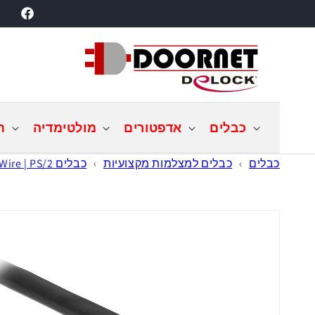
דילוג
acebook
לתוכן
כבלים
אדפטורים
מולטימדיה
ת
כבלים
›
כבלים למצלמות מקצועיות
›
כבלים FireWire | PS/2
דילוג
למידע
מוצר