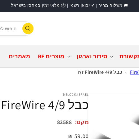
🚚 משלוח מהיר | ✔ יבואן רשמי | 📦 מלאי זמין במחסן בישראל
F
התחברות
קשורת
סידור וארגון
מוצרים RF
מאמרים
›
כבל FireWire 4/9 ז/ז
DELOCK.ISRAEL
כבל FireWire 4/9 ז/ז
מקט:
82588
מחיר
59.00 ₪