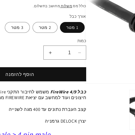
רגיל
כולל מס
משלוח
מחושב בתשלום.
אורך כבל
1 מטר
2 מטר
3 מטר
כמות
הפחתת
הגדלת
כמות
כמות
ל
ל
כבל
כבל
הוסף להזמנה
FireWire
FireWire
פתיחת
4/9
4/9
מדיה
כבל
FireWire 4/9
משמש לחיבור
ז/ז
ז/ז
1
חיצונים ועוד
למחשב עם יציאת
FIREWIRE
מחבר 
במודל
קצב העברת נתונים עד 400 מגה לשנייה
יצרן DELOCK גרמניה
ale > 4 pin male