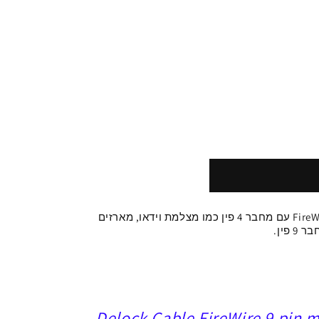
התקני FireWire עם מחבר 4 פין כמו מצלמת וידאו, מארזים
9 פין.
Delock Cable FireWire 9 pin m