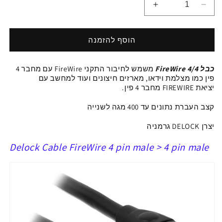
הפחתת
הגדלת
כמות
כמות
ל
ל
כבל
כבל
הוסף להזמנה
FireWire
FireWire
4/4
4/4
כבל
FireWire 4/4
משמש לחיבור
התקני FireWire עם מחבר 4
ז/ז
ז/ז
פין כמו מצלמת וידאו, מארזים חיצונים ועוד
למחשב עם
יציאת
FIREWIRE
מחבר 4 פין.
קצב העברת נתונים עד 400 מגה לשנייה
יצרן DELOCK גרמניה
Delock Cable FireWire 4 pin male > 4 pin male