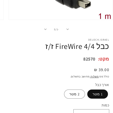
פתיחת
מדיה
1
מתוך
5
/
-1
במודל
DELOCK.ISRAEL
כבל FireWire 4/4 ז/ז
מקט:
82570
מחיר
39.00 ₪
רגיל
כולל מס
משלוח
מחושב בתשלום.
אורך כבל
1 מטר
2 מטר
כמות