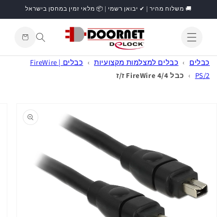
דילוג
🚚 משלוח מהיר | ✔ יבואן רשמי | 📦 מלאי זמין במחסן בישראל
לתוכן
עגלת
קניות
התחברות
כבלים
›
כבלים למצלמות מקצועיות
›
כבלים FireWire |
PS/2
›
כבל FireWire 4/4 ז/ז
דילוג
למידע
מוצר