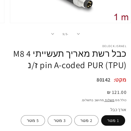
פתיחת
מדיה
1
מתוך
9
/
-5
במודל
DELOCK.ISRAEL
כבל רשת מאריך תעשייתי M8 4
pin A-coded PUR (TPU) ז/נ
מקט:
80142
מחיר
121.00 ₪
רגיל
כולל מס
משלוח
מחושב בתשלום.
אורך כבל
1 מטר
2 מטר
3 מטר
5 מטר