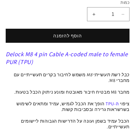
כמות
הפחתת
הגדלת
כמות
כמות
ל
ל
כבל
כבל
הוסף להזמנה
רשת
רשת
מאריך
מאריך
Delock M8 4 pin Cable A-coded male to female
תעשייתי
תעשייתי
M8
M8
PUR (TPU)
4
4
pin
pin
כבל רשת תעשייתי M8
משמש לחיבור בקרים
תעשייתיים
עם
A-
A-
מחברי M8.
coded
coded
מחבר M8 מבטיח חיבור מאובטח ומונע ניתוק הכבל
בטעות.
PUR
PUR
(TPU)
(TPU)
ציפוי
ה-
TPU
הופך את הכבל לגמיש, עמיד ומתאים לשימוש
ז/נ
ז/נ
בשרשראות גרירה ובסביבות קשות.
הכבל עמיד בשמן ועונה על הדרישות הגבוהות ליישומים
תעשייתיים.