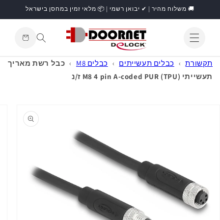
דילוג
🚚 משלוח מהיר | ✔ יבואן רשמי | 📦 מלאי זמין במחסן בישראל
לתוכן
עגלת
קניות
התחברות
תקשורת
›
כבלים תעשייתים
›
כבלים M8
›
כבל רשת מאריך
תעשייתי M8 4 pin A-coded PUR (TPU) ז/נ
דילוג
למידע
מוצר