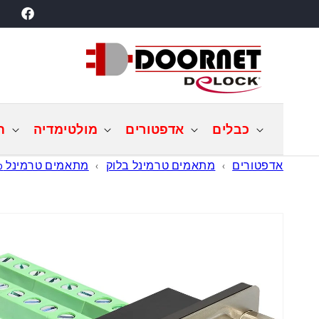
דילוג
acebook
לתוכן
כבלים
אדפטורים
מולטימדיה
ת
אדפטורים
›
מתאמים טרמינל בלוק
›
מתאמים טרמינל D-Sub
דילוג
למידע
מוצר