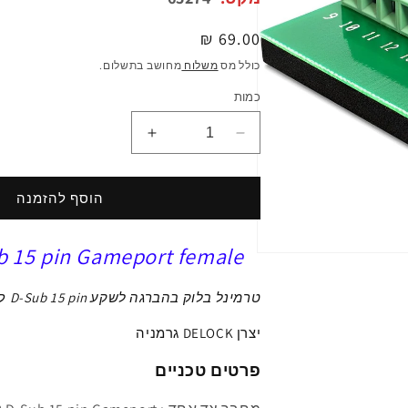
מחיר
69.00 ₪
רגיל
כולל מס
משלוח
מחושב בתשלום.
כמות
הפחתת
הגדלת
כמות
כמות
ל
ל
טרמינל
טרמינל
הוסף להזמנה
בלוק
בלוק
בחיבור
בחיבור
b 15 pin Gameport female
הברגה
הברגה
פתיחת
לשקע
לשקע
מדיה
1
D-
D-
טרמינל בלוק בהברגה לשקע D-Sub 15 pin
ל
במודל
Sub
Sub
15
15
יצרן DELOCK גרמניה
pin
pin
פרטים טכניים