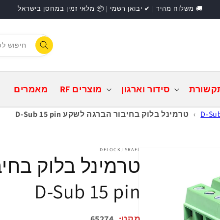
🚚 משלוח מהיר | ✔ יבואן רשמי | 📦 מלאי זמין במחסן בישראל
F
התחברות
קשורת
סידור וארגון
מוצרים RF
מאמרים
›
טרמינל בלוק בחיבור הברגה לשקע D-Sub 15 pin
DELOCK.ISRAEL
טרמינל בלוק בחי
D-Sub 15 pin
מקט:
65274