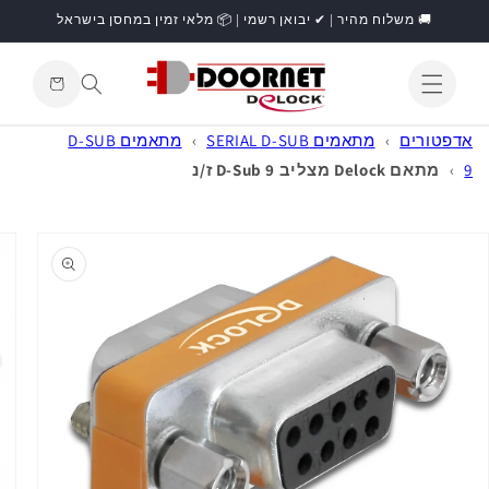
דילוג
🚚 משלוח מהיר | ✔ יבואן רשמי | 📦 מלאי זמין במחסן בישראל
לתוכן
עגלת
קניות
התחברות
אדפטורים
›
מתאמים SERIAL D-SUB
›
מתאמים D-SUB
9
›
מתאם Delock מצליב D-Sub 9 ז/נ
דילוג
למידע
מוצר