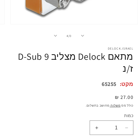
פתיחת
מדיה
1
מתוך
4
/
0
במודל
DELOCK.ISRAEL
מתאם Delock מצליב D-Sub 9
ז/נ
מקט:
65255
מחיר
27.00 ₪
רגיל
כולל מס
משלוח
מחושב בתשלום.
כמות
הפחתת
הגדלת
כמות
כמות