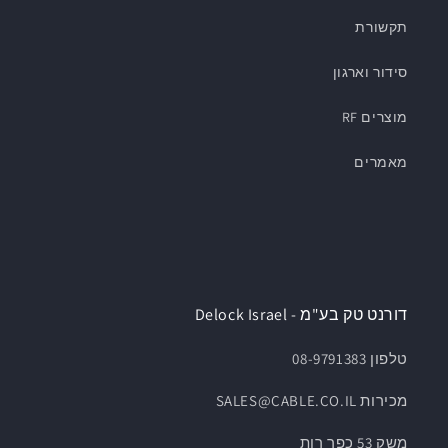
תקשורת
סידור וארגון
מוצרים RF
מאמרים
דורנט טק בע"מ - Delock Israel
טלפון 08-9791383
מכירות SALES@CABLE.CO.IL
משק 53 כפר רות