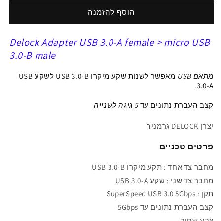
ל
ל
מתאם
מתאם
הוסף להזמנה
USB
USB
3.0
3.0
Delock Adapter USB 3.0-A female > micro USB
תקע
תקע
מיקרו
מיקרו
3.0-B male
USB-
USB-
B
B
מתאם USB
מאפשר לשנות שקע מיקרו USB 3.0-B לשקע USB
לשקע
לשקע
3.0-A.
USB-
USB-
קצב העברת נתונים עד
5
גיגה
לשנייה
A
A
יצרן DELOCK גרמניה
פרטים טכניים
מחבר צד אחד : תקע מיקרו USB 3.0-B
מחבר
צד שני :
ש
קע
USB 3.0-A
תקן :
3.0 5Gbps
SuperSpeed USB
קצב העברת נתונים עד
5Gbps
צבע שחור