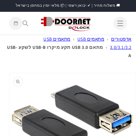
דילוג
🚚 משלוח מהיר | ✔ יבואן רשמי | 📦 מלאי זמין במחסן בישראל
לתוכן
עגלת
קניות
התחברות
אדפטורים
›
מתאמים USB
›
מתאמים USB
3.0/3.1/3.2
›
מתאם USB 3.0 תקע מיקרו USB-B לשקע USB-
A
דילוג
למידע
מוצר