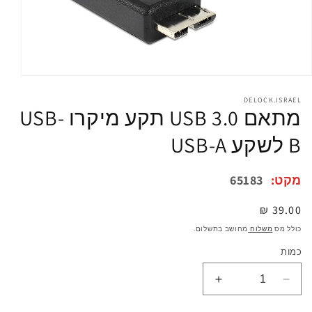
פתיחת
מדיה
1
DELOCK.ISRAEL
מתאם USB 3.0 תקע מיקרו USB-
במודל
B לשקע USB-A
מקט:
65183
מחיר
39.00 ₪
רגיל
כולל מס
משלוח
מחושב בתשלום.
כמות
הפחתת
הגדלת
כמות
כמות