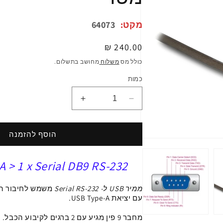
מקט:
64073
מחיר
240.00 ₪
רגיל
כולל מס
משלוח
מחושב בתשלום.
כמות
הפחתת
הגדלת
כמות
כמות
ל
ל
ממיר
ממיר
הוסף להזמנה
פתיחת
USB
USB
מדיה
לחיבור
לחיבור
1
 > 1 x Serial DB9 RS-232
במודל
DB9
DB9
Serial
Serial
RS-
RS-
ממיר USB ל- Serial RS-232
משמש לחיבור התקנים 232
232
232
עם יציאת
USB Type-A
.
עם
עם
מחבר 9 פין
מגיע עם 2 ברגים לקיבוע הכבל.
3
3