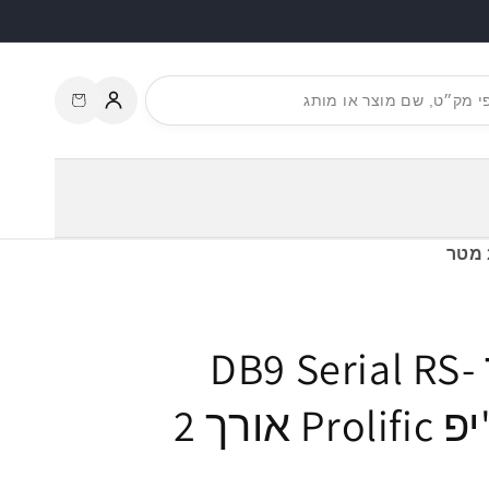
עגלת
התחברות
קניות
ממיר USB לחיבור DB9 Serial RS-
232 עם 3 LED x צ'יפ Prolific אורך 2