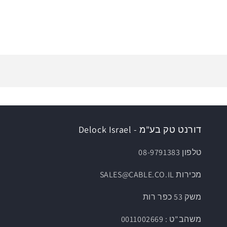
דורנט טק בע"מ - Delock Israel
טלפון 08-9791383
מכירות SALES@CABLE.CO.IL
משק 53 כפר רות
משהב"ט : 0011002669