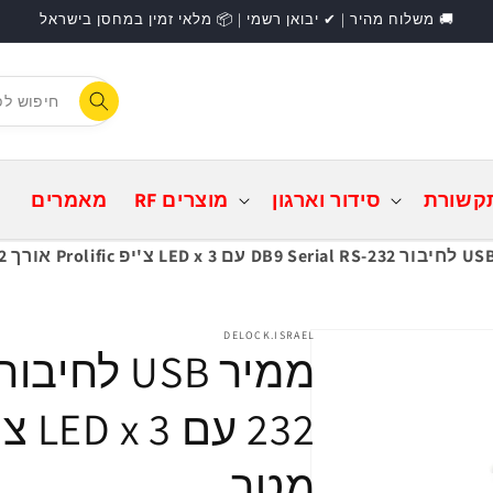
🚚 משלוח מהיר | ✔ יבואן רשמי | 📦 מלאי זמין במחסן בישראל
F
התחברות
קשורת
סידור וארגון
מוצרים RF
מאמרים
DELOCK.ISRAEL
מטר