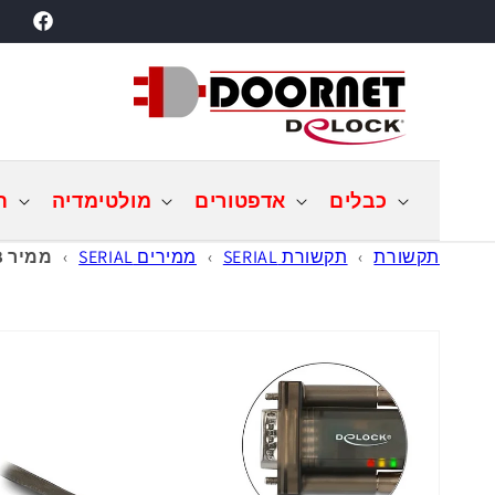
דילוג
acebook
לתוכן
כבלים
אדפטורים
מולטימדיה
ת
תקשורת
›
תקשורת SERIAL
›
ממירים SERIAL
›
ממיר USB לחיבור DB9 Serial RS-232 עם 3 LED x צ'יפ Prolific אורך 2 מטר
דילוג
למידע
מוצר