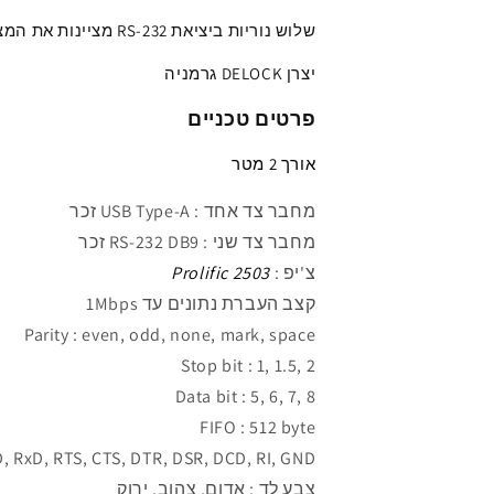
LED
LED
שלוש נוריות ביציאת RS-232
מציינות
את המצב
x
x
צ&#39;יפ
צ&#39;יפ
יצרן DELOCK גרמניה
Prolific
Prolific
אורך
אורך
פרטים טכניים
2
2
מטר
מטר
אורך 2 מטר
מחבר צד אחד :
USB Type-A
זכר
מחבר צד שני :
RS-232 DB9 זכר
צ'יפ :
Prolific 2503
קצב העברת נתונים עד
1Mbps
Parity : even, odd, none, mark, space
Stop bit : 1, 1.5, 2
Data bit : 5, 6, 7, 8
FIFO : 512 byte
D, RxD, RTS, CTS, DTR, DSR, DCD, RI, GND
צבע לד : אדום, צהוב, ירוק