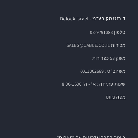
דורנט טק בע"מ - Delock Israel
טלפון 08-9791383
מכירות SALES@CABLE.CO.IL
משק 53 כפר רות
משהב"ט : 0011002669
שעות פתיחה : א' - ה' 8:00-1600
מפה ניווט
רוצים לקבל עדכונים על מוצרים?