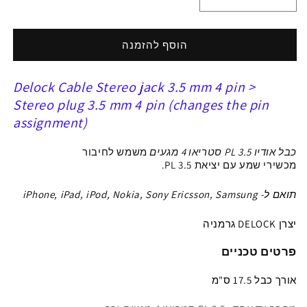
הפחתת
הגדלת
כמות
כמות
ל
ל
כבל
כבל
הוסף להזמנה
מאריך
מאריך
אודיו
אודיו
Delock Cable Stereo jack 3.5 mm 4 pin >
PL
PL
3.5
3.5
Stereo plug 3.5 mm 4 pin (changes the pin
סטריאו
סטריאו
assignment)
4
4
מגעים
מגעים
כבל אודיו PL 3.5 סטריאו 4 מגעים
משמש לחיבור
ז/נ
ז/נ
מכשיר
י שמע
עם יציאת
PL 3.5
.
אורך
אורך
17
17
תואם ל- iPhone, iPad, iPod
, Samsung
Nokia, Sony Ericsson
,
ס&quot;מ
ס&quot;מ
יצרן DELOCK
גרמניה
פרטים טכניים
אורך כבל 17.5 ס"מ