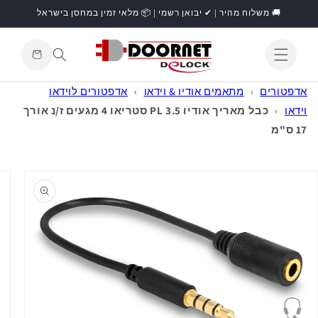
דילוג
🚚 משלוח מהיר | ✔ יבואן רשמי | 📦 מלאי זמין במחסן בישראל
לתוכן
עגלת
קניות
התחברות
אדפטורים
›
מתאמים אודיו & וידאו
›
אדפטורים לוידאו
וידאו
›
כבל מאריך אודיו PL 3.5 סטריאו 4 מגעים ז/נ אורך
17 ס"מ
דילוג
למידע
מוצר