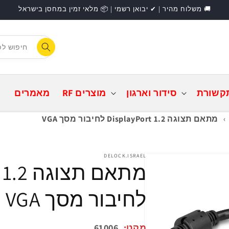
🚚 משלוח מהיר | ✔ יבואן רשמי | 📦 מלאי זמין במחסן בישראל
F
התחברות
קשורת
סידור וארגון
מוצרים RF
מאמרים
›
מתאם תצוגה DisplayPort 1.2 לחיבור מסך VGA
DELOCK.ISRAEL
מתאם ת
לחיבור מסך VGA
מקט:
61006