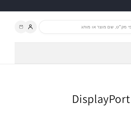
עגלת
התחברות
קניות
צוגה DisplayPort 1.2