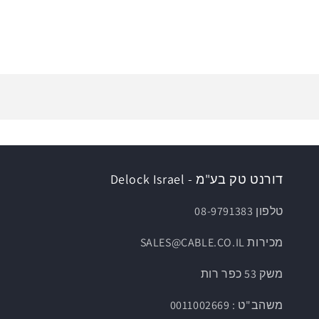
דורנט טק בע"מ - Delock Israel
טלפון 08-9791383
מכירות SALES@CABLE.CO.IL
משק 53 כפר רות
משהב"ט : 0011002669