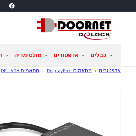
דילוג
acebook
לתוכן
כבלים
אדפטורים
מולטימדיה
ת
אדפטורים
›
מתאמים DisplayPort
›
מתאמים DP - VGA
דילוג
למידע
מוצר