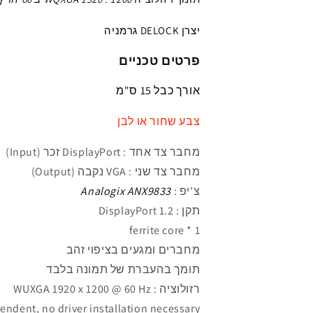
יצרן DELOCK גרמניה
פרטים טכניים
אורך כבל 15
ס"מ
צבע שחור או לבן
מחבר
צד אחד :
DisplayPort
זכר
(
Input)
מחבר
צד שני :
VGA
נקבה
(
Output)
צ'יפ :
Analogix ANX9833
תקן : DisplayPort 1.2
1 * ferrite core
מחברים ומגעים בציפוי זהב
תומך בהעברת של תמונה בלבד
רזולוציה : WUXGA 1920 x 1200 @ 60 Hz
endent, no driver installation necessary