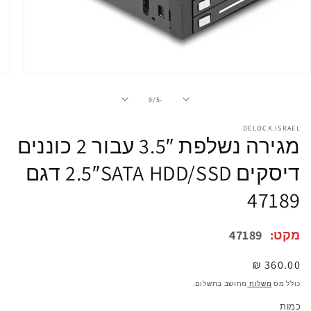
פתיחת
מדיה
1
מתוך
9
/
-5
במודל
DELOCK.ISRAEL
מגירה נשלפת 3.5″ עבור 2 כוננים
דיסקים 2.5″SATA HDD/SSD דגם
47189
מקט:
47189
מחיר
360.00 ₪
רגיל
כולל מס
משלוח
מחושב בתשלום.
כמות