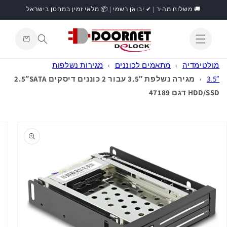
דילוג
🚚 משלוח מהיר | ✔ יבואן רשמי | 📦 מלאי זמין במחסן בישראל
לתוכן
עגלת
קניות
התחברות
מולטימדיה
›
מתאמים לכוננים
›
מגירות נשלפות
3.5″
›
מגירה נשלפת 3.5″ עבור 2 כוננים דיסקים 2.5″SATA
HDD/SSD דגם 47189
דילוג
למידע
מוצר