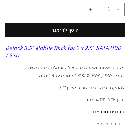
הפחתת
הגדלת
כמות
כמות
ל
ל
מגירה
מגירה
הוסף להזמנה
נשלפת
נשלפת
3.5″
3.5″
Delock 3.5″ Mobile Rack for 2 x 2.5″ SATA HDD
עבור
עבור
2
2
/ SSD
כוננים
כוננים
דיסקים
דיסקים
מגירה נשלפת
מאפשרת הפעלה והחלפה מהירה של 2
2.5″SATA
2.5″SATA
כוננים
2.5″SATA HDD / SSD
בגובה עד 9.5 מ"מ.
HDD/SSD
HDD/SSD
דגם
דגם
להתקנה במארז מחשב
במפרץ 3.5″
47189
47189
יצרן DELOCK גרמניה
פרטים טכניים
חיבורים פנימיים :