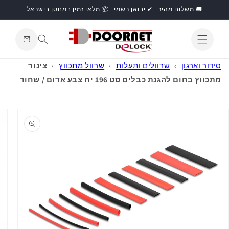
דילוג
🚚 משלוח מהיר | ✔ יבואן רשמי | 📦 מלאי זמין במחסן בישראל
לתוכן
עגלת
קניות
התחברות
סידור וארגון
›
שרוולים ותעלות
›
שרוול מתכווץ
›
צינור
מתכווץ בחום להגנת כבלים סט 196 יח צבע אדום / שחור
דילוג
למידע
מוצר