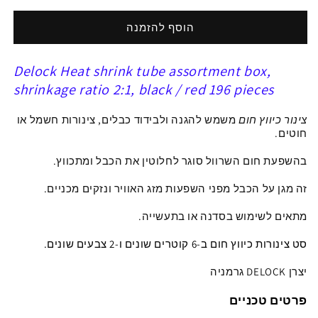
ל
ל
צינור
צינור
הוסף להזמנה
מתכווץ
מתכווץ
בחום
בחום
Delock Heat shrink tube assortment box,
להגנת
להגנת
כבלים
כבלים
shrinkage ratio
2:1, black / red 196 pieces
סט
סט
196
196
צינור כיווץ חום
משמש להגנה ולבידוד כבלים, צינורות חשמל או
יח
יח
חוטים.
צבע
צבע
בהשפעת חום השרוול סוגר לחלוטין את הכבל ומתכווץ.
אדום
אדום
/
/
זה מגן על הכבל מפני השפעות מזג האוויר ונזקים מכניים.
שחור
שחור
מתאים לשימוש
בסדנה או בתעשייה.
סט צינורות כיווץ חום ב-6 קוטרים שונים
ו-2
צבעים שונים.
יצרן
DELOCK
גרמניה
פרטים טכניים