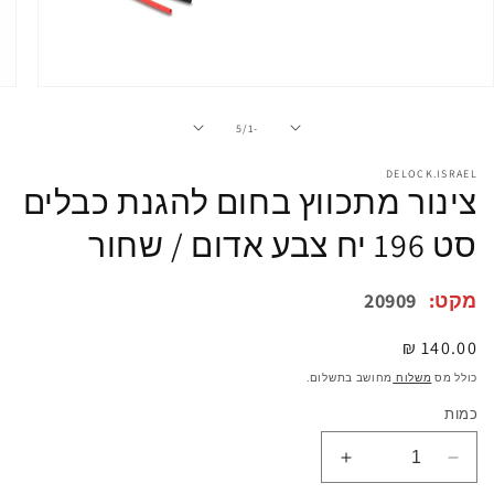
פתיחת
מדיה
1
מתוך
5
/
-1
במודל
DELOCK.ISRAEL
צינור מתכווץ בחום להגנת כבלים
סט 196 יח צבע אדום / שחור
מקט:
20909
מחיר
140.00 ₪
רגיל
כולל מס
משלוח
מחושב בתשלום.
כמות
הפחתת
הגדלת
כמות
כמות