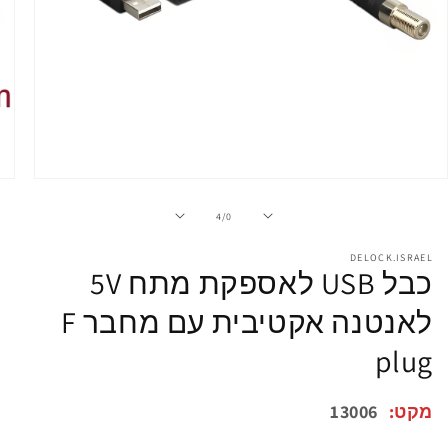
פתיחת
מדיה
1
מתוך
4
/
0
במודל
DELOCK.ISRAEL
כבל USB לאספקת מתח 5V
לאנטנה אקטיבית עם מחבר F
plug
מקט:
13006