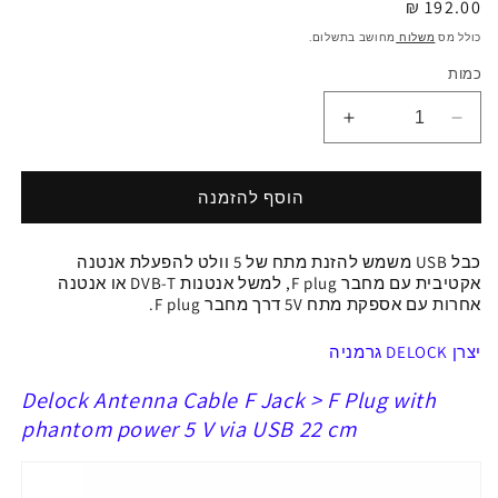
מחיר
192.00 ₪
רגיל
כולל מס
משלוח
מחושב בתשלום.
כמות
הפחתת
הגדלת
כמות
כמות
ל
ל
כבל
כבל
הוסף להזמנה
USB
USB
לאספקת
לאספקת
כבל USB
משמש להזנת מתח של 5 וולט להפעלת אנטנה
מתח
מתח
אקטיבית עם מחבר F plug, למשל אנטנות
DVB-T או אנטנה
5V
5V
אחרות עם אספקת מתח 5V דרך מחבר F plug.
לאנטנה
לאנטנה
אקטיבית
אקטיבית
יצרן DELOCK גרמניה
עם
עם
מחבר
מחבר
Delock Antenna Cable F Jack > F Plug with
F
F
phantom power 5 V via USB 22 cm
plug
plug