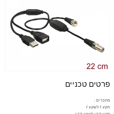
פרטים טכניים
מחברים
:
תקע
F
לשקע F
תקע USB
לשקע USB