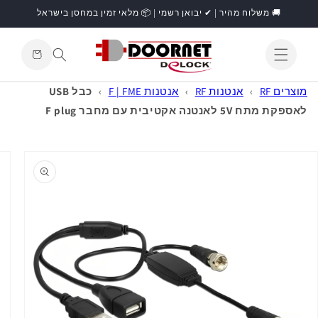
דילוג
🚚 משלוח מהיר | ✔ יבואן רשמי | 📦 מלאי זמין במחסן בישראל
לתוכן
עגלת
קניות
התחברות
מוצרים RF
›
אנטנות RF
›
אנטנות F | FME
›
כבל USB
לאספקת מתח 5V לאנטנה אקטיבית עם מחבר F plug
דילוג
למידע
מוצר